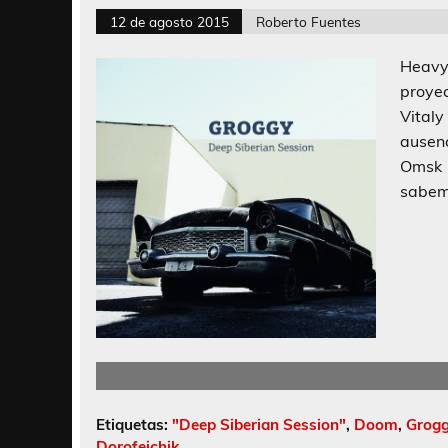
12 de agosto 2015
Roberto Fuentes
Heavy
proye
Vital
ausen
Omsk 
sabem
Etiquetas:
"Deep Siberian Session"
,
Doom
,
Grog
Dorofeichik