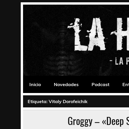
Saltar
al
contenido
La Habitación 235
Psychedelic, Stoner, Doom, Sludge, Fuzz, Space,
Inicio
Novedades
Podcast
En
Etiqueta:
Vitaly Dorofeichik
Groggy – «Deep S