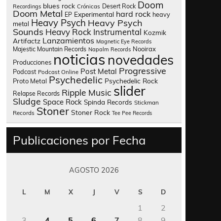
Doom
blues rock
Desert Rock
Recordings
Crónicas
Doom Metal
hard rock
Experimental
heavy
EP
Heavy Psych
Heavy Psych
metal
Sounds
Heavy Rock
Instrumental
Kozmik
Lanzamientos
Artifactz
Magnetic Eye Records
Nooirax
Majestic Mountain Records
Napalm Records
noticias
novedades
Producciones
Progressive
Post Metal
Podcast
Podcast Online
Psychedelic
Psychedelic Rock
Proto Metal
slider
Ripple Music
Relapse Records
Sludge
Space Rock
Spinda Records
Stickman
Stoner
Stoner Rock
Records
Tee Pee Records
Publicaciones por Fecha
AGOSTO 2026
L
M
X
J
V
S
D
1
2
3
4
5
6
7
8
9