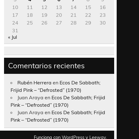
10
11
12
13
14
15
16
17
18
19
20
21
22
23
24
25
26
27
28
29
30
31
« Jul
Comentarios recientes
Rubén Herrera
en
Ecos De Sabbath;
Frijid Pink – “Defrosted” (1970)
Juan Araya
en
Ecos De Sabbath; Frijid
Pink – “Defrosted” (1970)
Juan Araya
en
Ecos De Sabbath; Frijid
Pink – “Defrosted” (1970)
Funciona con
WordPress
y
Leeway
.