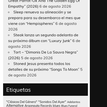
Great Parrot-Ox And The Golden Egg Of
Empathy” (2026)
6 de agosto 2026
Sleep renueva su alineación y se
prepara para su desembarco el mes que
viene con “Hempispheres”
6 de agosto
2026
Steak lanza un segundo adelanto de
su próximo álbum con “Luxury Junk”
6 de
agosto 2026
Tort – “Dimonis De La Sauva Negra”
(2026)
5 de agosto 2026
Stoned Jesus presenta todos los
detalles de su próximo “Songs To Moon”
5
de agosto 2026
Etiquetas
"Clásicos Del Género"
"Sonidos Del Ayer"
Adelantos
Alternative
Argonauta Records
blues
Blues Funeral