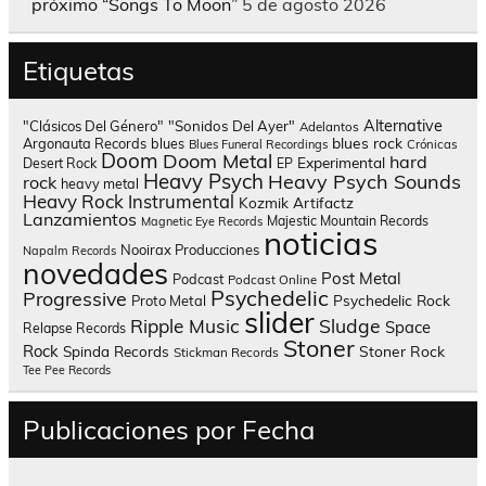
próximo “Songs To Moon”
5 de agosto 2026
Etiquetas
Alternative
"Clásicos Del Género"
"Sonidos Del Ayer"
Adelantos
blues rock
Argonauta Records
blues
Blues Funeral Recordings
Crónicas
Doom
Doom Metal
hard
Experimental
Desert Rock
EP
Heavy Psych
Heavy Psych Sounds
rock
heavy metal
Heavy Rock
Instrumental
Kozmik Artifactz
Lanzamientos
Majestic Mountain Records
Magnetic Eye Records
noticias
Nooirax Producciones
Napalm Records
novedades
Post Metal
Podcast
Podcast Online
Psychedelic
Progressive
Psychedelic Rock
Proto Metal
slider
Sludge
Ripple Music
Space
Relapse Records
Stoner
Rock
Spinda Records
Stoner Rock
Stickman Records
Tee Pee Records
Publicaciones por Fecha