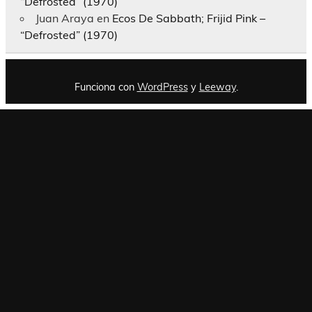
“Defrosted” (1970)
Juan Araya
en
Ecos De Sabbath; Frijid Pink –
“Defrosted” (1970)
Funciona con
WordPress
y
Leeway
.