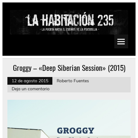
Saltar
al
contenido
La Habitación 235
Psychedelic, Stoner, Doom, Sludge, Fuzz, Space, Drone
Groggy – «Deep Siberian Session» (2015)
12 de agosto 2015
Roberto Fuentes
Deja un comentario