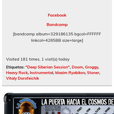
Facebook
Bandcamp
[bandcamp album=329186135 bgcol=FFFFFF
linkcol=4285BB size=large]
Visited 181 times, 1 visit(s) today
Etiquetas:
"Deep Siberian Session"
,
Doom
,
Groggy
,
Heavy Rock
,
Instrumental
,
Maxim Ryabikov
,
Stoner
,
Vitaly Dorofeichik