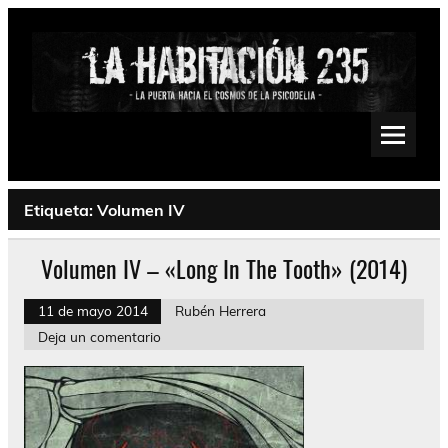
Saltar
al
contenido
La Habitación 235
Psychedelic, Stoner, Doom, Sludge, Fuzz, Space, Drone
Etiqueta:
Volumen IV
Volumen IV – «Long In The Tooth» (2014)
11 de mayo 2014
Rubén Herrera
Deja un comentario