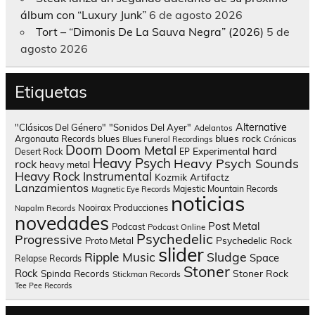
álbum con “Luxury Junk”
6 de agosto 2026
Tort – “Dimonis De La Sauva Negra” (2026)
5 de
agosto 2026
Etiquetas
Alternative
"Clásicos Del Género"
"Sonidos Del Ayer"
Adelantos
blues rock
Argonauta Records
blues
Blues Funeral Recordings
Crónicas
Doom
Doom Metal
hard
Experimental
Desert Rock
EP
Heavy Psych
Heavy Psych Sounds
rock
heavy metal
Heavy Rock
Instrumental
Kozmik Artifactz
Lanzamientos
Majestic Mountain Records
Magnetic Eye Records
noticias
Nooirax Producciones
Napalm Records
novedades
Post Metal
Podcast
Podcast Online
Psychedelic
Progressive
Psychedelic Rock
Proto Metal
slider
Sludge
Ripple Music
Space
Relapse Records
Stoner
Rock
Spinda Records
Stoner Rock
Stickman Records
Tee Pee Records