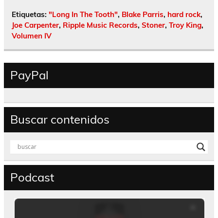
Etiquetas:
"Long In The Tooth"
,
Blake Parris
,
hard rock
,
Joe Carpenter
,
Ripple Music Records
,
Stoner
,
Troy King
,
Volumen IV
PayPal
Buscar contenidos
Podcast