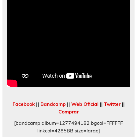
Facebook
||
Bandcamp
||
Web Oficial
||
Twitter
||
Comprar
[bandcamp album=1277494182 bgcol=FFFFFF
linkcol=4285BB size=large]