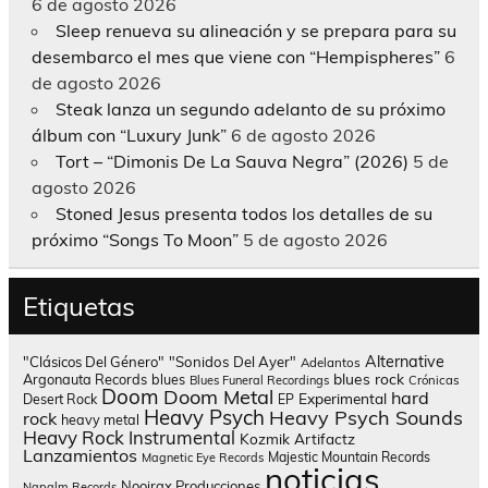
6 de agosto 2026
Sleep renueva su alineación y se prepara para su
desembarco el mes que viene con “Hempispheres”
6
de agosto 2026
Steak lanza un segundo adelanto de su próximo
álbum con “Luxury Junk”
6 de agosto 2026
Tort – “Dimonis De La Sauva Negra” (2026)
5 de
agosto 2026
Stoned Jesus presenta todos los detalles de su
próximo “Songs To Moon”
5 de agosto 2026
Etiquetas
Alternative
"Clásicos Del Género"
"Sonidos Del Ayer"
Adelantos
blues rock
Argonauta Records
blues
Blues Funeral Recordings
Crónicas
Doom
Doom Metal
hard
Experimental
Desert Rock
EP
Heavy Psych
Heavy Psych Sounds
rock
heavy metal
Heavy Rock
Instrumental
Kozmik Artifactz
Lanzamientos
Majestic Mountain Records
Magnetic Eye Records
noticias
Nooirax Producciones
Napalm Records