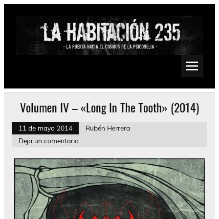
Saltar
al
contenido
La Habitación 235
Psychedelic, Stoner, Doom, Sludge, Fuzz, Space, Drone
Volumen IV – «Long In The Tooth» (2014)
11 de mayo 2014
Rubén Herrera
Deja un comentario