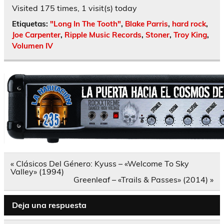
Visited 175 times, 1 visit(s) today
Etiquetas:
"Long In The Tooth"
,
Blake Parris
,
hard rock
,
Joe Carpenter
,
Ripple Music Records
,
Stoner
,
Troy King
,
Volumen IV
Navegación
« Clásicos Del Género: Kyuss – «Welcome To Sky
de
Valley» (1994)
entradas
Greenleaf – «Trails & Passes» (2014) »
Deja una respuesta