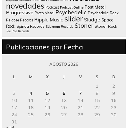
novedades
Post Metal
Podcast
Podcast Online
Psychedelic
Progressive
Psychedelic Rock
Proto Metal
slider
Sludge
Ripple Music
Space
Relapse Records
Stoner
Rock
Spinda Records
Stoner Rock
Stickman Records
Tee Pee Records
Publicaciones por Fecha
AGOSTO 2026
L
M
X
J
V
S
D
1
2
3
4
5
6
7
8
9
10
11
12
13
14
15
16
17
18
19
20
21
22
23
24
25
26
27
28
29
30
31
« Jul