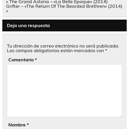
Navegación
« The Grand Astoria – «La Belle Epoque» (2014)
de
Grifter – «The Return Of The Bearded Brethren» (2014)
entradas
»
Deja una respuesta
Tu dirección de correo electrónico no será publicada.
Los campos obligatorios están marcados con
*
Comentario
*
Nombre
*