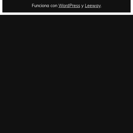
Funciona con
WordPress
y
Leeway
.