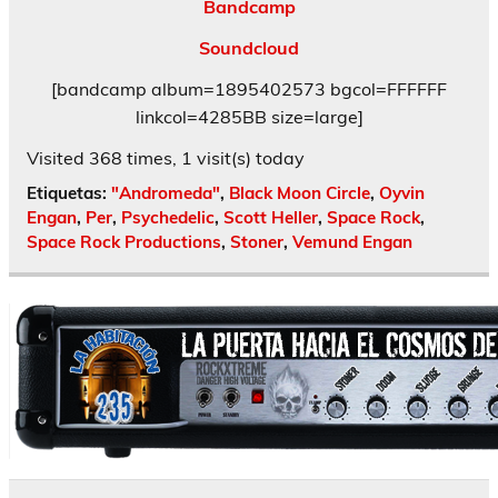
Bandcamp
Soundcloud
[bandcamp album=1895402573 bgcol=FFFFFF
linkcol=4285BB size=large]
Visited 368 times, 1 visit(s) today
Etiquetas:
"Andromeda"
,
Black Moon Circle
,
Oyvin
Engan
,
Per
,
Psychedelic
,
Scott Heller
,
Space Rock
,
Space Rock Productions
,
Stoner
,
Vemund Engan