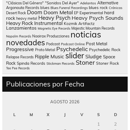
Alternative
"Clásicos Del Género"
"Sonidos Del Ayer"
Adelantos
blues rock
Argonauta Records
blues
Blues Funeral Recordings
Crónicas
Doom
Doom Metal
hard
Experimental
Desert Rock
EP
Heavy Psych
Heavy Psych Sounds
rock
heavy metal
Heavy Rock
Instrumental
Kozmik Artifactz
Lanzamientos
Majestic Mountain Records
Magnetic Eye Records
noticias
Nooirax Producciones
Napalm Records
novedades
Post Metal
Podcast
Podcast Online
Psychedelic
Progressive
Psychedelic Rock
Proto Metal
slider
Sludge
Ripple Music
Space
Relapse Records
Stoner
Rock
Spinda Records
Stoner Rock
Stickman Records
Tee Pee Records
Publicaciones por Fecha
AGOSTO 2026
L
M
X
J
V
S
D
1
2