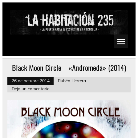
Saltar
al
contenido
La Habitación 235
Psychedelic, Stoner, Doom, Sludge, Fuzz, Space, Drone
Black Moon Circle – «Andromeda» (2014)
26 de octubre 2014
Rubén Herrera
Deja un comentario