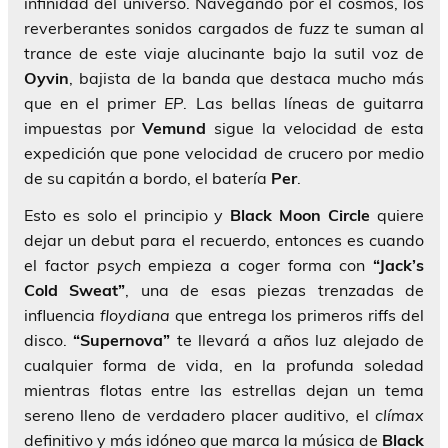
infinidad del universo. Navegando por el cosmos, los
reverberantes sonidos cargados de
fuzz
te suman al
trance de este viaje alucinante bajo la sutil voz de
Oyvin
, bajista de la banda que destaca mucho más
que en el primer
EP
. Las bellas líneas de guitarra
impuestas por
Vemund
sigue la velocidad de esta
expedición que pone velocidad de crucero por medio
de su capitán a bordo, el batería
Per
.
Esto es solo el principio y
Black Moon Circle
quiere
dejar un debut para el recuerdo, entonces es cuando
el factor
psych
empieza a coger forma con
“Jack’s
Cold Sweat”
, una de esas piezas trenzadas de
influencia
floydiana
que entrega los primeros riffs del
disco.
“Supernova”
te llevará a años luz alejado de
cualquier forma de vida, en la profunda soledad
mientras flotas entre las estrellas dejan un tema
sereno lleno de verdadero placer auditivo, el
clímax
definitivo y más idóneo que marca la música de
Black