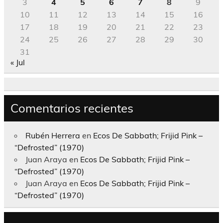
3
4
5
6
7
8
9
10
11
12
13
14
15
16
17
18
19
20
21
22
23
24
25
26
27
28
29
30
31
« Jul
Comentarios recientes
Rubén Herrera
en
Ecos De Sabbath; Frijid Pink –
“Defrosted” (1970)
Juan Araya
en
Ecos De Sabbath; Frijid Pink –
“Defrosted” (1970)
Juan Araya
en
Ecos De Sabbath; Frijid Pink –
“Defrosted” (1970)