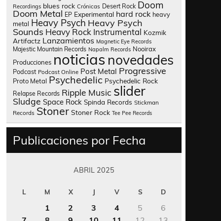
Doom
blues rock
Desert Rock
Recordings
Crónicas
Doom Metal
hard rock
Experimental
heavy
EP
Heavy Psych
Heavy Psych
metal
Sounds
Heavy Rock
Instrumental
Kozmik
Lanzamientos
Artifactz
Magnetic Eye Records
Nooirax
Majestic Mountain Records
Napalm Records
noticias
novedades
Producciones
Progressive
Post Metal
Podcast
Podcast Online
Psychedelic
Psychedelic Rock
Proto Metal
slider
Ripple Music
Relapse Records
Sludge
Space Rock
Spinda Records
Stickman
Stoner
Stoner Rock
Records
Tee Pee Records
Publicaciones por Fecha
ABRIL 2025
L
M
X
J
V
S
D
1
2
3
4
5
6
7
8
9
10
11
12
13