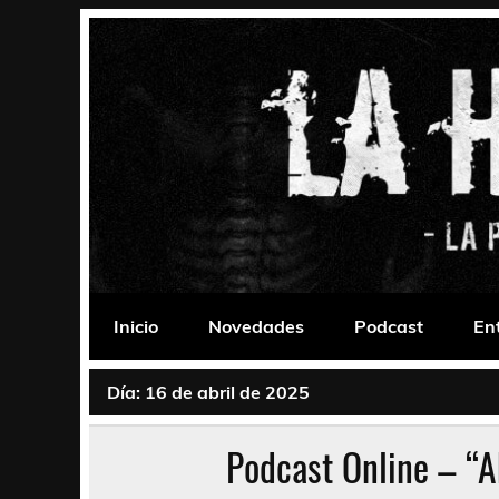
Saltar
al
contenido
La Habitación 235
Psychedelic, Stoner, Doom, Sludge, Fuzz, Space,
Inicio
Novedades
Podcast
En
Día:
16 de abril de 2025
Podcast Online – “Ab