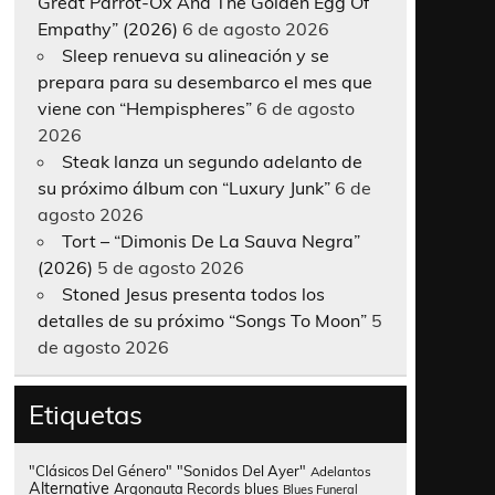
Great Parrot-Ox And The Golden Egg Of
Empathy” (2026)
6 de agosto 2026
Sleep renueva su alineación y se
prepara para su desembarco el mes que
viene con “Hempispheres”
6 de agosto
2026
Steak lanza un segundo adelanto de
su próximo álbum con “Luxury Junk”
6 de
agosto 2026
Tort – “Dimonis De La Sauva Negra”
(2026)
5 de agosto 2026
Stoned Jesus presenta todos los
detalles de su próximo “Songs To Moon”
5
de agosto 2026
Etiquetas
"Clásicos Del Género"
"Sonidos Del Ayer"
Adelantos
Alternative
Argonauta Records
blues
Blues Funeral