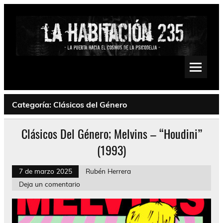
Saltar
al
contenido
La Habitación 235
Psychedelic, Stoner, Doom, Sludge, Fuzz, Space, Drone
Categoría:
Clásicos del Género
Clásicos Del Género; Melvins – “Houdini”
(1993)
7 de marzo 2025
Rubén Herrera
Deja un comentario