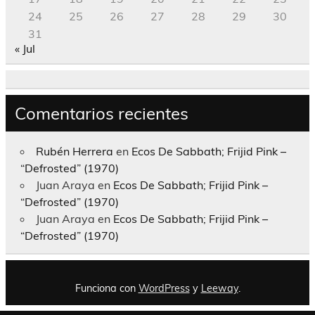
24
25
26
27
28
29
30
31
« Jul
Comentarios recientes
Rubén Herrera
en
Ecos De Sabbath; Frijid Pink –
“Defrosted” (1970)
Juan Araya
en
Ecos De Sabbath; Frijid Pink –
“Defrosted” (1970)
Juan Araya
en
Ecos De Sabbath; Frijid Pink –
“Defrosted” (1970)
Funciona con
WordPress
y
Leeway
.