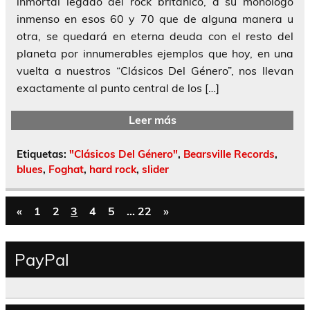
inmortal legado del rock británico, a su monólogo
inmenso en esos 60 y 70 que de alguna manera u
otra, se quedará en eterna deuda con el resto del
planeta por innumerables ejemplos que hoy, en una
vuelta a nuestros “Clásicos Del Género”, nos llevan
exactamente al punto central de los […]
Leer más
Etiquetas:
"Clásicos Del Género"
,
Bearsville Records
,
blues
,
Foghat
,
hard rock
,
slider
«
1
2
3
4
5
…
22
»
PayPal