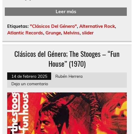
Leer más
Etiquetas:
"Clásicos Del Género"
,
Alternative Rock
,
Atlantic Records
,
Grunge
,
Melvins
,
slider
Clásicos del Género; The Stooges – “Fun
House” (1970)
14 de febrero 2025
Rubén Herrera
Deja un comentario