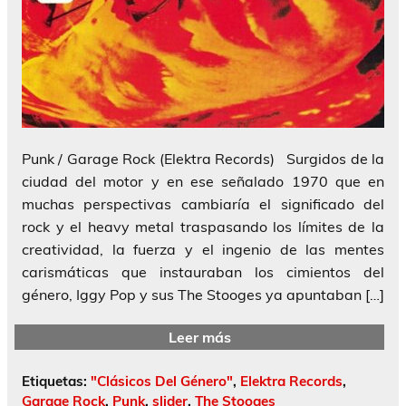
Punk / Garage Rock (Elektra Records) Surgidos de la
ciudad del motor y en ese señalado 1970 que en
muchas perspectivas cambiaría el significado del
rock y el heavy metal traspasando los límites de la
creatividad, la fuerza y el ingenio de las mentes
carismáticas que instauraban los cimientos del
género, Iggy Pop y sus The Stooges ya apuntaban […]
Leer más
Etiquetas:
"Clásicos Del Género"
,
Elektra Records
,
Garage Rock
,
Punk
,
slider
,
The Stooges