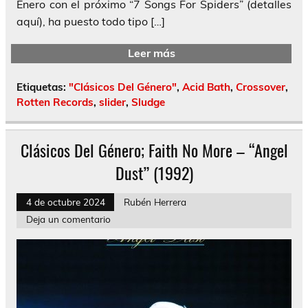
Enero con el próximo “7 Songs For Spiders” (detalles
aquí), ha puesto todo tipo […]
Leer más
Etiquetas:
"Clásicos Del Género"
,
Acid Bath
,
Crossover
,
Rotten Records
,
slider
,
Sludge
Clásicos Del Género; Faith No More – “Angel
Dust” (1992)
4 de octubre 2024
Rubén Herrera
Deja un comentario