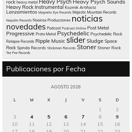
Heavy Psych
Heavy Psych Sounds
rock
heavy metal
Heavy Rock
Instrumental
Kozmik Artifactz
Lanzamientos
Majestic Mountain Records
Magnetic Eye Records
noticias
Nooirax Producciones
Napalm Records
novedades
Post Metal
Podcast
Podcast Online
Psychedelic
Progressive
Psychedelic Rock
Proto Metal
slider
Sludge
Ripple Music
Space
Relapse Records
Stoner
Rock
Spinda Records
Stoner Rock
Stickman Records
Tee Pee Records
Publicaciones por Fecha
AGOSTO 2026
L
M
X
J
V
S
D
1
2
3
4
5
6
7
8
9
10
11
12
13
14
15
16
17
18
19
20
21
22
23