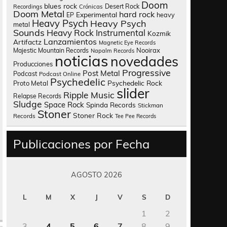
Doom
blues rock
Desert Rock
Recordings
Crónicas
Doom Metal
hard rock
Experimental
heavy
EP
Heavy Psych
Heavy Psych
metal
Sounds
Heavy Rock
Instrumental
Kozmik
Lanzamientos
Artifactz
Magnetic Eye Records
Nooirax
Majestic Mountain Records
Napalm Records
noticias
novedades
Producciones
Progressive
Post Metal
Podcast
Podcast Online
Psychedelic
Psychedelic Rock
Proto Metal
slider
Ripple Music
Relapse Records
Sludge
Space Rock
Spinda Records
Stickman
Stoner
Stoner Rock
Records
Tee Pee Records
Publicaciones por Fecha
AGOSTO 2026
L
M
X
J
V
S
D
1
2
3
4
5
6
7
8
9