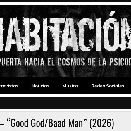
 Drone
trevistas
Noticias
Música
Redes Sociales
y – “Good God/Baad Man” (2026)