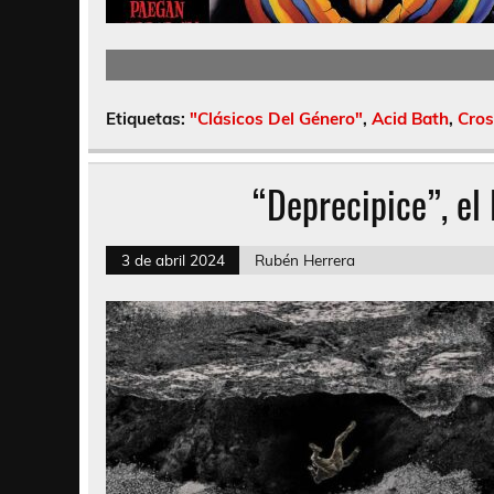
Etiquetas:
"Clásicos Del Género"
,
Acid Bath
,
Cros
“Deprecipice”, el
3 de abril 2024
Rubén Herrera