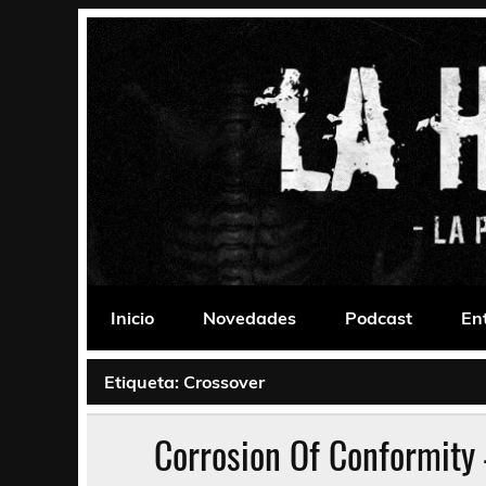
Saltar
al
contenido
La Habitación 235
Psychedelic, Stoner, Doom, Sludge, Fuzz, Space,
Inicio
Novedades
Podcast
En
Etiqueta:
Crossover
Corrosion Of Conformit