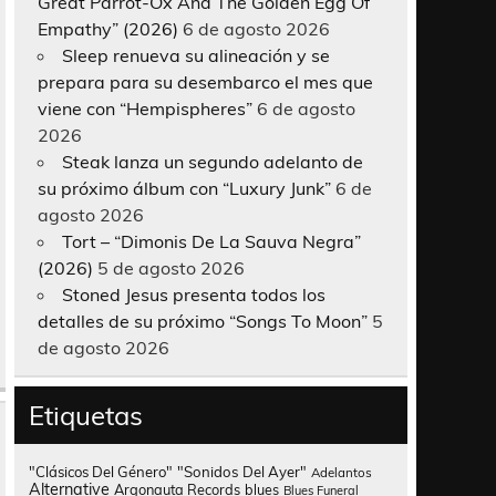
Great Parrot-Ox And The Golden Egg Of
Empathy” (2026)
6 de agosto 2026
Sleep renueva su alineación y se
prepara para su desembarco el mes que
viene con “Hempispheres”
6 de agosto
2026
Steak lanza un segundo adelanto de
su próximo álbum con “Luxury Junk”
6 de
agosto 2026
Tort – “Dimonis De La Sauva Negra”
(2026)
5 de agosto 2026
Stoned Jesus presenta todos los
detalles de su próximo “Songs To Moon”
5
de agosto 2026
Etiquetas
"Clásicos Del Género"
"Sonidos Del Ayer"
Adelantos
Alternative
Argonauta Records
blues
Blues Funeral