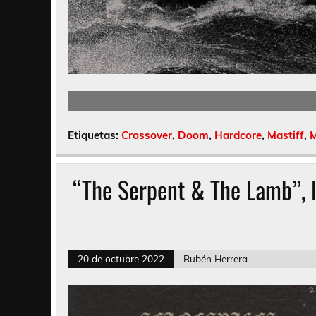
Etiquetas:
Crossover
,
Doom
,
Hardcore
,
Mastiff
,
“The Serpent & The Lamb”, l
20 de octubre 2022
Rubén Herrera