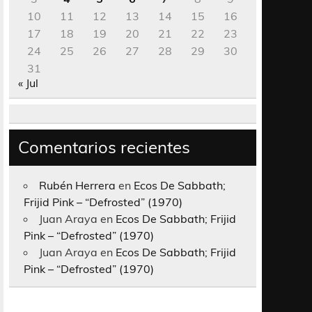
10
11
12
13
14
15
16
17
18
19
20
21
22
23
24
25
26
27
28
29
30
31
« Jul
Comentarios recientes
Rubén Herrera
en
Ecos De Sabbath;
Frijid Pink – “Defrosted” (1970)
Juan Araya
en
Ecos De Sabbath; Frijid
Pink – “Defrosted” (1970)
Juan Araya
en
Ecos De Sabbath; Frijid
Pink – “Defrosted” (1970)