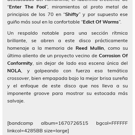
“
Enter The Fool
”, miramientos al
proto metal
de
principios de los 70 en “
Shifty
” y por supuesto ese
guiño más
soul
en la confortable “
Edict Of
Worms
”.
Un respaldo notable para una sección rítmica
brillante, se abren a este disco prácticamente
homenaje a la memoria de
Reed Mullin
, como su
último aliento de un proyecto vecino de
Corrosion Of
Conformity
, sin dejar de lado esa escena única del
NOLA
, y golpeando con fuerza esa temática
crossover
, bien empapada bajo la mejor brisa sureña
y el enfoque de este disco que nos lleva a su
imponente
groove
para mostrar su estocada más
salvaje.
[bandcamp album=1670726515 bgcol=FFFFFF
linkcol=4285BB size=large]