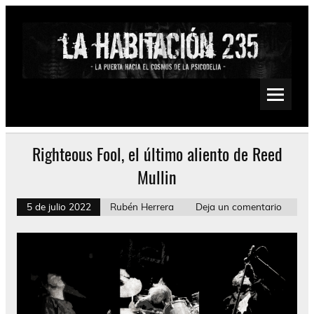
Saltar
al
contenido
La Habitación 235
Psychedelic, Stoner, Doom, Sludge, Fuzz, Space, Drone
Righteous Fool, el último aliento de Reed
Mullin
5 de julio 2022
Rubén Herrera
Deja un comentario