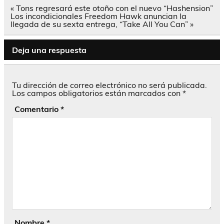
Navegación
« Tons regresará este otoño con el nuevo “Hashension”
de
Los incondicionales Freedom Hawk anuncian la
entradas
llegada de su sexta entrega, “Take All You Can” »
Deja una respuesta
Tu dirección de correo electrónico no será publicada.
Los campos obligatorios están marcados con
*
Comentario
*
Nombre
*