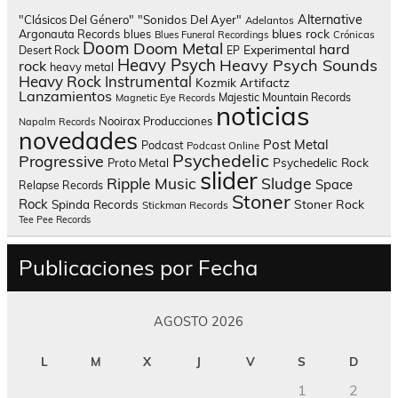
Alternative
"Clásicos Del Género"
"Sonidos Del Ayer"
Adelantos
blues rock
Argonauta Records
blues
Blues Funeral Recordings
Crónicas
Doom
Doom Metal
hard
Experimental
Desert Rock
EP
Heavy Psych
Heavy Psych Sounds
rock
heavy metal
Heavy Rock
Instrumental
Kozmik Artifactz
Lanzamientos
Majestic Mountain Records
Magnetic Eye Records
noticias
Nooirax Producciones
Napalm Records
novedades
Post Metal
Podcast
Podcast Online
Psychedelic
Progressive
Psychedelic Rock
Proto Metal
slider
Sludge
Ripple Music
Space
Relapse Records
Stoner
Rock
Spinda Records
Stoner Rock
Stickman Records
Tee Pee Records
Publicaciones por Fecha
AGOSTO 2026
L
M
X
J
V
S
D
1
2