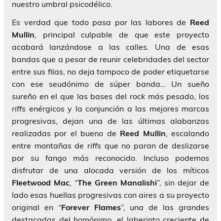
nuestro umbral psicodélico.
Es verdad que todo pasa por las labores de
Reed
Mullin
, principal culpable de que este proyecto
acabará lanzándose a las calles. Una de esas
bandas que a pesar de reunir celebridades del sector
entre sus filas, no deja tampoco de poder etiquetarse
con ese seudónimo de súper banda… Un sueño
sureño en el que las bases del
rock
más pesado, los
riffs
enérgicos y la conjunción a las mejores marcas
progresivas, dejan una de las últimas alabanzas
realizadas por el bueno de
Reed Mullin
, escalando
entre montañas de
riffs
que no paran de deslizarse
por su fango más reconocido. Incluso podemos
disfrutar de una alocada versión de los míticos
Fleetwood Mac
, “
The Green Manalishi
”, sin dejar de
lado esas huellas progresivas con aires a su proyecto
original en “
Forever Flames
”, una de las grandes
destacadas del homónimo, el laberinto creciente de