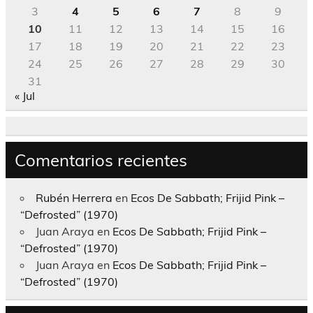
3
4
5
6
7
8
9
10
11
12
13
14
15
16
17
18
19
20
21
22
23
24
25
26
27
28
29
30
31
« Jul
Comentarios recientes
Rubén Herrera
en
Ecos De Sabbath; Frijid Pink –
“Defrosted” (1970)
Juan Araya
en
Ecos De Sabbath; Frijid Pink –
“Defrosted” (1970)
Juan Araya
en
Ecos De Sabbath; Frijid Pink –
“Defrosted” (1970)