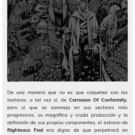
De una manera que no es que coquetee con las
texturas, o tal vez sí, de
Corrosion Of Conformity
,
pero sí que se asemeja en sus sectores más
progresivos, su magnífica y cruda producción y la
definición de sus propios componentes, el estreno de
Righteous Fool
era digno de que perpetrará en