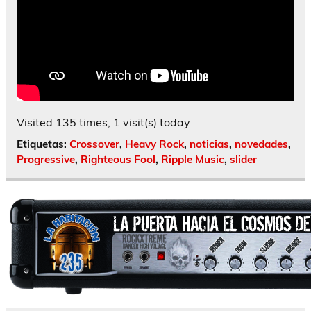
Visited 135 times, 1 visit(s) today
Etiquetas:
Crossover
,
Heavy Rock
,
noticias
,
novedades
,
Progressive
,
Righteous Fool
,
Ripple Music
,
slider