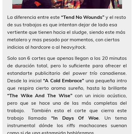
La diferencia entre este
“Tend No Wounds”
y el resto
de sus trabajos es que intentan dejar de lado esa
vertiente que tienen hacia el
sludge
, siendo este más
metalero y mas pesado por momentos, con ciertos
indicios al
hardcore
o al
heavy/rock
.
Solo son 6 cortes que apenas llegan a los 20 minutos
de duración total, pero lo suficiente para ofrecer el
estandarte publicitario del
power trío
canadiense.
Desde la inicial
“A Cold Embrace”
una pequeña
intro
que respira cierto aroma sureño, hasta la brillante
“The Wike And The Wise”
con un inicio acústico,
pero que se hace una de las más completas del
trabajo. También esta el corte que cierra este
trabajo llamada
“In Days Of Woe
. Un tema
instrumental dónde los
riffs
machacones suenan
como si de una estampida habláramos.