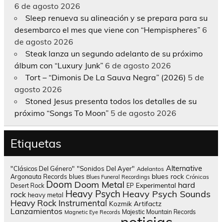
6 de agosto 2026
Sleep renueva su alineación y se prepara para su
desembarco el mes que viene con “Hempispheres”
6
de agosto 2026
Steak lanza un segundo adelanto de su próximo
álbum con “Luxury Junk”
6 de agosto 2026
Tort – “Dimonis De La Sauva Negra” (2026)
5 de
agosto 2026
Stoned Jesus presenta todos los detalles de su
próximo “Songs To Moon”
5 de agosto 2026
Etiquetas
Alternative
"Clásicos Del Género"
"Sonidos Del Ayer"
Adelantos
blues rock
Argonauta Records
blues
Blues Funeral Recordings
Crónicas
Doom
Doom Metal
hard
Experimental
Desert Rock
EP
Heavy Psych
Heavy Psych Sounds
rock
heavy metal
Heavy Rock
Instrumental
Kozmik Artifactz
Lanzamientos
Majestic Mountain Records
Magnetic Eye Records