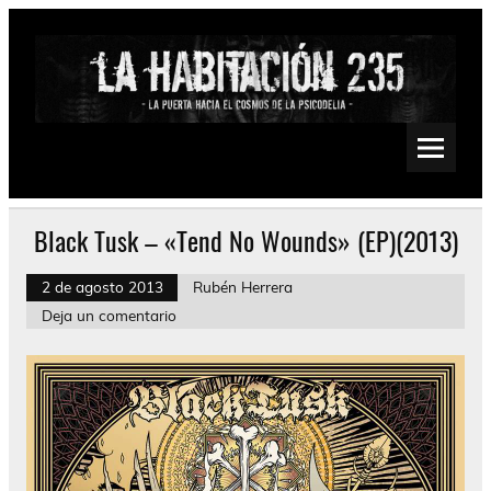
Saltar
al
contenido
La Habitación 235
Psychedelic, Stoner, Doom, Sludge, Fuzz, Space, Drone
Black Tusk – «Tend No Wounds» (EP)(2013)
2 de agosto 2013
Rubén Herrera
Deja un comentario