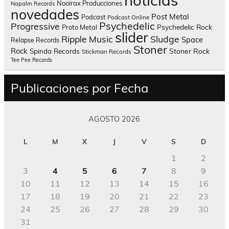
noticias
Nooirax Producciones
Napalm Records
novedades
Post Metal
Podcast
Podcast Online
Psychedelic
Progressive
Psychedelic Rock
Proto Metal
slider
Sludge
Ripple Music
Space
Relapse Records
Stoner
Rock
Spinda Records
Stoner Rock
Stickman Records
Tee Pee Records
Publicaciones por Fecha
AGOSTO 2026
L
M
X
J
V
S
D
1
2
3
4
5
6
7
8
9
10
11
12
13
14
15
16
17
18
19
20
21
22
23
24
25
26
27
28
29
30
31