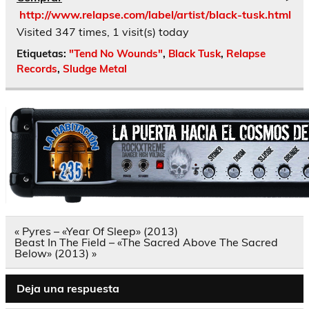
http://www.relapse.com/label/artist/black-tusk.html
Visited 347 times, 1 visit(s) today
Etiquetas:
"Tend No Wounds"
,
Black Tusk
,
Relapse
Records
,
Sludge Metal
Navegación
« Pyres – «Year Of Sleep» (2013)
de
Beast In The Field – «The Sacred Above The Sacred
entradas
Below» (2013) »
Deja una respuesta