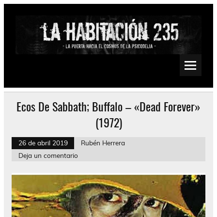
Saltar
al
contenido
La Habitación 235
Psychedelic, Stoner, Doom, Sludge, Fuzz, Space, Drone
Ecos De Sabbath; Buffalo – «Dead Forever»
(1972)
26 de abril 2019
Rubén Herrera
Deja un comentario