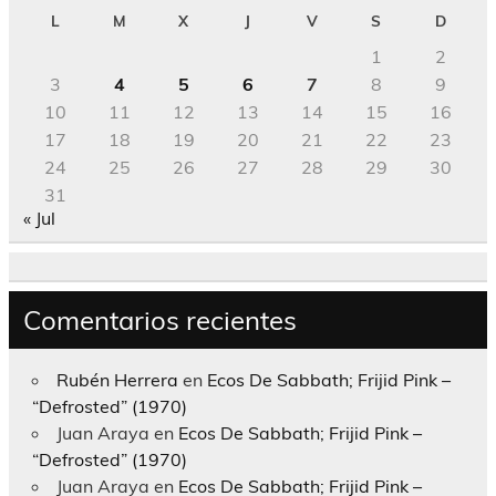
L
M
X
J
V
S
D
1
2
3
4
5
6
7
8
9
10
11
12
13
14
15
16
17
18
19
20
21
22
23
24
25
26
27
28
29
30
31
« Jul
Comentarios recientes
Rubén Herrera
en
Ecos De Sabbath; Frijid Pink –
“Defrosted” (1970)
Juan Araya
en
Ecos De Sabbath; Frijid Pink –
“Defrosted” (1970)
Juan Araya
en
Ecos De Sabbath; Frijid Pink –