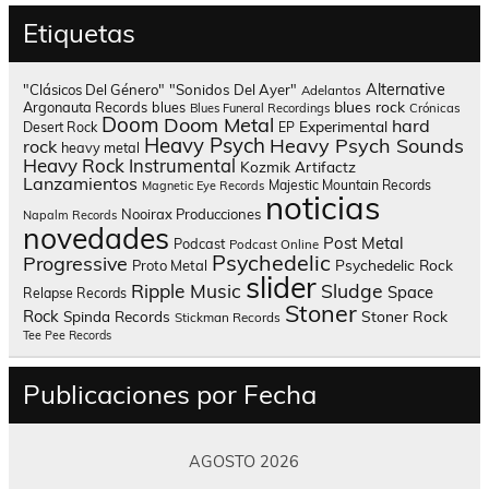
Etiquetas
Alternative
"Clásicos Del Género"
"Sonidos Del Ayer"
Adelantos
blues rock
Argonauta Records
blues
Blues Funeral Recordings
Crónicas
Doom
Doom Metal
hard
Experimental
Desert Rock
EP
Heavy Psych
Heavy Psych Sounds
rock
heavy metal
Heavy Rock
Instrumental
Kozmik Artifactz
Lanzamientos
Majestic Mountain Records
Magnetic Eye Records
noticias
Nooirax Producciones
Napalm Records
novedades
Post Metal
Podcast
Podcast Online
Psychedelic
Progressive
Psychedelic Rock
Proto Metal
slider
Sludge
Ripple Music
Space
Relapse Records
Stoner
Rock
Spinda Records
Stoner Rock
Stickman Records
Tee Pee Records
Publicaciones por Fecha
AGOSTO 2026