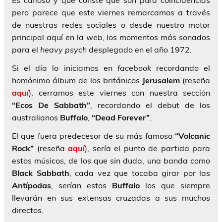
Es curioso y que conste que son pura coincidencias
pero parece que este viernes remarcamos a través
de nuestras redes sociales o desde nuestro motor
principal aquí en la
web
, los momentos más sonados
para el
heavy psych
desplegado en el año 1972.
Si el día lo iniciamos en
facebook
recordando el
homónimo álbum de los británicos
Jerusalem
(reseña
aquí
), cerramos este viernes con nuestra sección
“Ecos De Sabbath”
, recordando el debut de los
australianos
Buffalo
,
“Dead Forever”
.
El que fuera predecesor de su más famoso
“Volcanic
Rock”
(reseña
aquí
), sería el punto de partida para
estos músicos, de los que sin duda, una banda como
Black Sabbath
, cada vez que tocaba girar por las
Antípodas
, serían estos
Buffalo
los que siempre
llevarán en sus extensas cruzadas a sus muchos
directos.