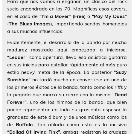
Para que nos vamos a engañar, un clásico del
rock
sucio engendrado en los 70. Magníficos esos
covers
,
en el caso de
“I’m a Mover”
(
Free
) o
“Pay My Dues”
(
The Blues
Images
), impartiendo sendos homenajes
a sus muchas influencias.
Evidentemente, el desarrollo de la banda por mucha
madurez mostrada aquí empezaba a iniciarse.
“Leader”
como apertura, lleva esa acústica guitarra
en sus inicios para estallar rápidamente al más puro
estilo
heavy metal
de la época. La posterior
“Suzy
Sunshine”
no tardó mucho en convertirse en uno de
los primeros éxitos de la banda, tanto como los
riffs
y
la pegada que marca su cierre con la misma
“Dead
Forever”
, uno de los himnos de la banda, que bien
puede representar en todo su grasiento espesor la
grandeza de este álbum y de unos músicos como los
de
Buffalo
. Tan afilada como esta es la incisiva
“Ballad Of Irving Fink”
, ambas registran la crudeza