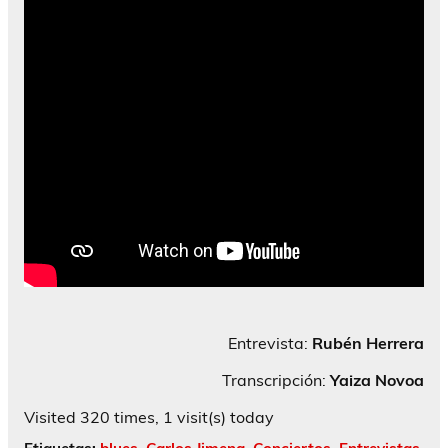
Entrevista:
Rubén Herrera
Transcripción:
Yaiza
Novoa
Visited 320 times, 1 visit(s) today