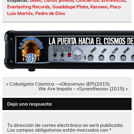
Etiquetas:
blues
,
Carlos Jimena
,
Conciertos
,
Entrevistas
,
Everlasting Records
,
Guadalupe Plata
,
Keroxen
,
Paco
Luis Martós
,
Pedro de Dios
Navegación
« Cabalgata Cósmica – «Obscenus» (EP)(2015)
de
We Are Impala – «Synesthesia» (2015) »
entradas
Deja una respuesta
Tu dirección de correo electrónico no será publicada.
Los campos obligatorios están marcados con
*