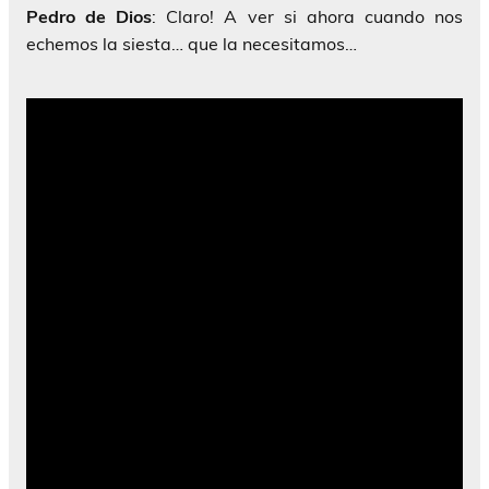
Pedro
de
Dios
: Claro! A ver si ahora cuando nos
echemos la siesta… que la necesitamos…