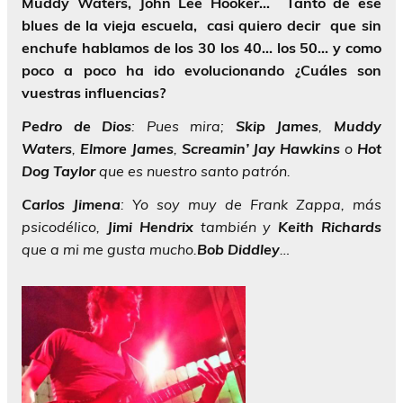
Muddy Waters, John Lee Hooker… Tanto de ese
blues de la vieja escuela, casi quiero decir que sin
enchufe hablamos de los 30 los 40… los 50… y como
poco a poco ha ido evolucionando ¿Cuáles son
vuestras influencias?
Pedro
de
Dios
: Pues mira;
Skip
James
,
Muddy
Waters
,
Elmore
James
,
Screamin’
Jay
Hawkins
o
Hot
Dog
Taylor
que es nuestro santo patrón.
Carlos
Jimena
: Yo soy muy de Frank Zappa, más
psicodélico,
Jimi
Hendrix
también y
Keith Richards
que a mi me gusta mucho.
Bob
Diddley
…