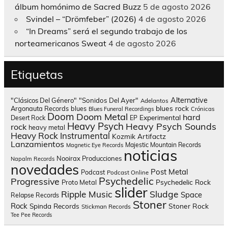
álbum homónimo de Sacred Buzz
5 de agosto 2026
Svindel – “Drömfeber” (2026)
4 de agosto 2026
“In Dreams” será el segundo trabajo de los
norteamericanos Sweat
4 de agosto 2026
Etiquetas
Alternative
"Clásicos Del Género"
"Sonidos Del Ayer"
Adelantos
blues rock
Argonauta Records
blues
Blues Funeral Recordings
Crónicas
Doom
Doom Metal
hard
Experimental
Desert Rock
EP
Heavy Psych
Heavy Psych Sounds
rock
heavy metal
Heavy Rock
Instrumental
Kozmik Artifactz
Lanzamientos
Majestic Mountain Records
Magnetic Eye Records
noticias
Nooirax Producciones
Napalm Records
novedades
Post Metal
Podcast
Podcast Online
Psychedelic
Progressive
Psychedelic Rock
Proto Metal
slider
Sludge
Ripple Music
Space
Relapse Records
Stoner
Rock
Spinda Records
Stoner Rock
Stickman Records
Tee Pee Records