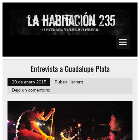
Saltar
al
contenido
La Habitación 235
Psychedelic, Stoner, Doom, Sludge, Fuzz, Space, Drone
Entrevista a Guadalupe Plata
20 de enero 2015
Rubén Herrera
Deja un comentario