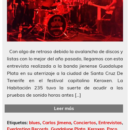
Con algo de retraso debido la avalancha de discos y
listas con lo mejor del año pasado, llegamos con esta
entrevista realizada a la banda jienense Guadalupe
Plata en su aterrizaje a la ciudad de Santa Cruz De
Tenerife en el festival capitalino Keroxen. La
Habitación 235 tuvo la suerte de acudir a las
pruebas de sonido horas antes […]
Leer más
Etiquetas:
blues
,
Carlos Jimena
,
Conciertos
,
Entrevistas
,
Everlasting Records
,
Guadalupe Plata
,
Keroxen
,
Paco