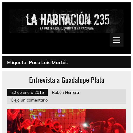
Saltar
al
contenido
La Habitación 235
Psychedelic, Stoner, Doom, Sludge, Fuzz, Space, Drone
Etiqueta:
Paco Luis Martós
Entrevista a Guadalupe Plata
20 de enero 2015
Rubén Herrera
Deja un comentario