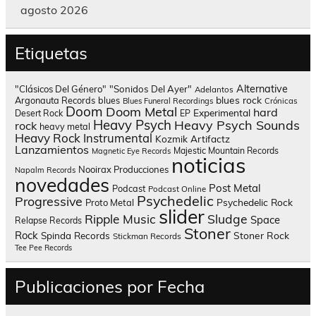
agosto 2026
Etiquetas
Alternative
"Clásicos Del Género"
"Sonidos Del Ayer"
Adelantos
blues rock
Argonauta Records
blues
Blues Funeral Recordings
Crónicas
Doom
Doom Metal
hard
Experimental
Desert Rock
EP
Heavy Psych
Heavy Psych Sounds
rock
heavy metal
Heavy Rock
Instrumental
Kozmik Artifactz
Lanzamientos
Majestic Mountain Records
Magnetic Eye Records
noticias
Nooirax Producciones
Napalm Records
novedades
Post Metal
Podcast
Podcast Online
Psychedelic
Progressive
Psychedelic Rock
Proto Metal
slider
Sludge
Ripple Music
Space
Relapse Records
Stoner
Rock
Spinda Records
Stoner Rock
Stickman Records
Tee Pee Records
Publicaciones por Fecha