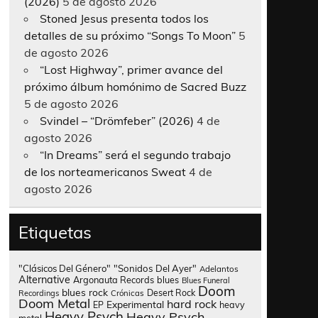
(2026)
5 de agosto 2026
Stoned Jesus presenta todos los
detalles de su próximo “Songs To Moon”
5
de agosto 2026
“Lost Highway”, primer avance del
próximo álbum homónimo de Sacred Buzz
5 de agosto 2026
Svindel – “Drömfeber” (2026)
4 de
agosto 2026
“In Dreams” será el segundo trabajo
de los norteamericanos Sweat
4 de
agosto 2026
Etiquetas
"Clásicos Del Género"
"Sonidos Del Ayer"
Adelantos
Alternative
Argonauta Records
blues
Blues Funeral
Doom
blues rock
Desert Rock
Recordings
Crónicas
Doom Metal
hard rock
Experimental
heavy
EP
Heavy Psych
Heavy Psych