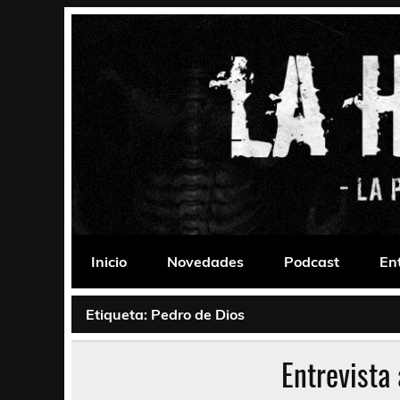
Saltar
al
contenido
La Habitación 235
Psychedelic, Stoner, Doom, Sludge, Fuzz, Space,
Inicio
Novedades
Podcast
En
Etiqueta:
Pedro de Dios
Entrevista