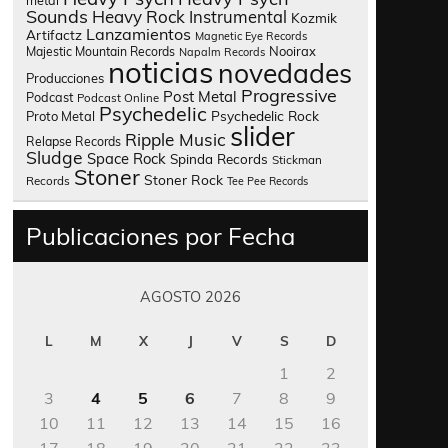
metal
Sounds
Heavy Rock
Instrumental
Kozmik
Lanzamientos
Artifactz
Magnetic Eye Records
Nooirax
Majestic Mountain Records
Napalm Records
noticias
novedades
Producciones
Progressive
Post Metal
Podcast
Podcast Online
Psychedelic
Psychedelic Rock
Proto Metal
slider
Ripple Music
Relapse Records
Sludge
Space Rock
Spinda Records
Stickman
Stoner
Stoner Rock
Records
Tee Pee Records
Publicaciones por Fecha
AGOSTO 2026
L
M
X
J
V
S
D
1
2
3
4
5
6
7
8
9
10
11
12
13
14
15
16