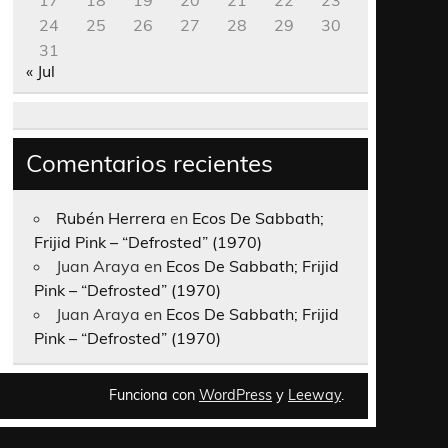
17
18
19
20
21
22
23
24
25
26
27
28
29
30
31
« Jul
Comentarios recientes
Rubén Herrera
en
Ecos De Sabbath;
Frijid Pink – “Defrosted” (1970)
Juan Araya
en
Ecos De Sabbath; Frijid
Pink – “Defrosted” (1970)
Juan Araya
en
Ecos De Sabbath; Frijid
Pink – “Defrosted” (1970)
Funciona con
WordPress
y
Leeway
.