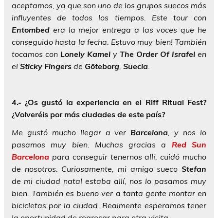
aceptamos, ya que son uno de los grupos suecos más
influyentes de todos los tiempos. Este tour con
Entombed
era la mejor entrega a las voces que he
conseguido hasta la fecha. Estuvo muy bien! También
tocamos con
Lonely
Kamel
y
The Order Of Israfel
en
el
Sticky
Fingers
de
Göteborg
,
Suecia
.
4.- ¿Os gustó la experiencia en el Riff Ritual Fest?
¿Volveréis por más ciudades de este país?
Me gustó mucho llegar a ver
Barcelona
, y nos lo
pasamos muy bien. Muchas gracias a
Red Sun
Barcelona
para conseguir tenernos allí, cuidó mucho
de nosotros. Curiosamente, mi amigo sueco
Stefan
de mi ciudad natal estaba allí, nos lo pasamos muy
bien. También es bueno ver a tanta gente montar en
bicicletas por la ciudad. Realmente esperamos tener
la oportunidad de regresar para otra visita.