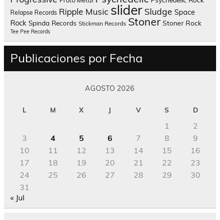
slider
Sludge
Ripple Music
Space
Relapse Records
Stoner
Rock
Spinda Records
Stoner Rock
Stickman Records
Tee Pee Records
Publicaciones por Fecha
AGOSTO 2026
L
M
X
J
V
S
D
1
2
3
4
5
6
7
8
9
10
11
12
13
14
15
16
17
18
19
20
21
22
23
24
25
26
27
28
29
30
31
« Jul