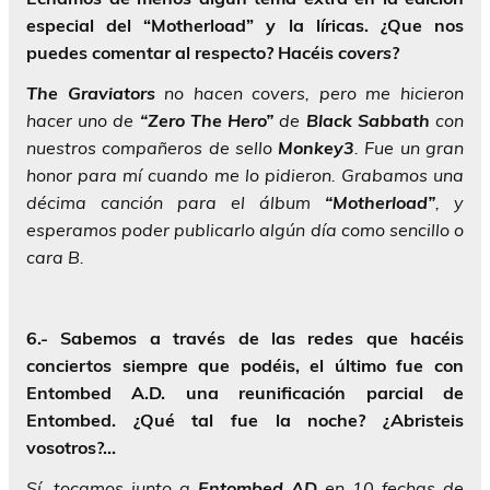
especial del “Motherload” y la líricas. ¿Que nos
puedes comentar al respecto? Hacéis
covers
?
The Graviators
no hacen covers, pero me hicieron
hacer uno de
“Zero The Hero”
de
Black Sabbath
con
nuestros compañeros de sello
Monkey3
. Fue un gran
honor para mí cuando me lo pidieron. Grabamos una
décima canción para el álbum
“Motherload”
, y
esperamos poder publicarlo algún día como sencillo o
cara B.
6.- Sabemos a través de las redes que hacéis
conciertos siempre que podéis, el último fue con
Entombed A.D. una reunificación parcial de
Entombed. ¿Qué tal fue la noche? ¿Abristeis
vosotros?…
Sí, tocamos junto a
Entombed AD
en 10 fechas de