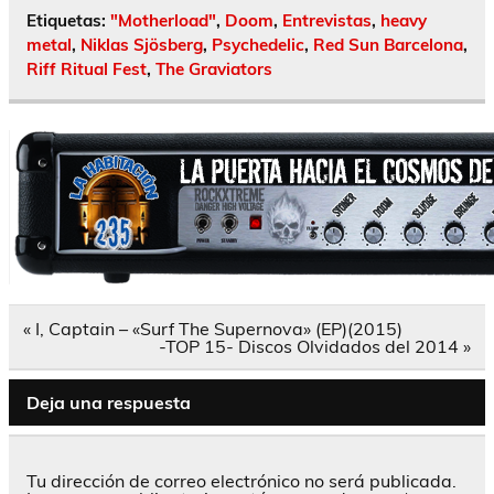
Etiquetas:
"Motherload"
,
Doom
,
Entrevistas
,
heavy
metal
,
Niklas Sjösberg
,
Psychedelic
,
Red Sun Barcelona
,
Riff Ritual Fest
,
The Graviators
Navegación
« I, Captain – «Surf The Supernova» (EP)(2015)
de
-TOP 15- Discos Olvidados del 2014 »
entradas
Deja una respuesta
Tu dirección de correo electrónico no será publicada.