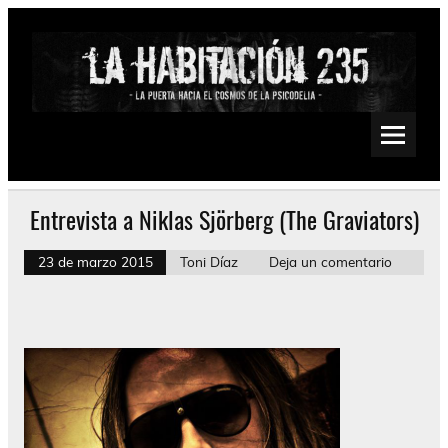
Saltar
al
contenido
La Habitación 235
Psychedelic, Stoner, Doom, Sludge, Fuzz, Space, Drone
Entrevista a Niklas Sjörberg (The Graviators)
23 de marzo 2015
Toni Díaz
Deja un comentario