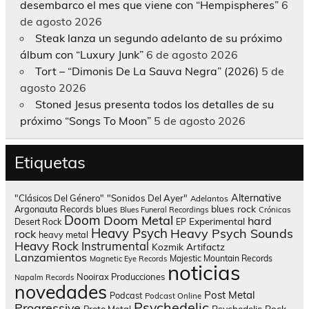
desembarco el mes que viene con “Hempispheres”
6
de agosto 2026
Steak lanza un segundo adelanto de su próximo
álbum con “Luxury Junk”
6 de agosto 2026
Tort – “Dimonis De La Sauva Negra” (2026)
5 de
agosto 2026
Stoned Jesus presenta todos los detalles de su
próximo “Songs To Moon”
5 de agosto 2026
Etiquetas
Alternative
"Clásicos Del Género"
"Sonidos Del Ayer"
Adelantos
blues rock
Argonauta Records
blues
Blues Funeral Recordings
Crónicas
Doom
Doom Metal
hard
Experimental
Desert Rock
EP
Heavy Psych
Heavy Psych Sounds
rock
heavy metal
Heavy Rock
Instrumental
Kozmik Artifactz
Lanzamientos
Majestic Mountain Records
Magnetic Eye Records
noticias
Nooirax Producciones
Napalm Records
novedades
Post Metal
Podcast
Podcast Online
Psychedelic
Progressive
Psychedelic Rock
Proto Metal