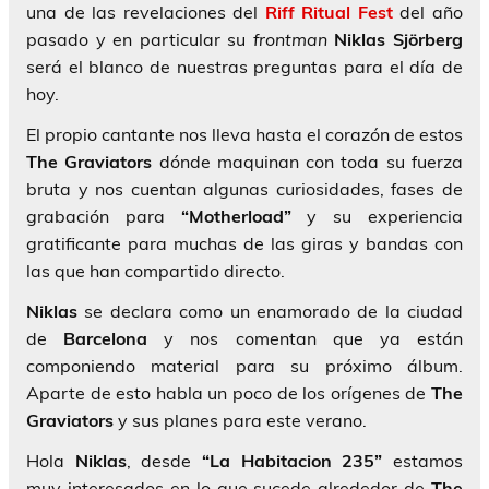
una de las revelaciones del
Riff Ritual Fest
del año
pasado y en particular su
frontman
Niklas Sjörberg
será el blanco de nuestras preguntas para el día de
hoy.
El propio cantante nos lleva hasta el corazón de estos
The Graviators
dónde maquinan con toda su fuerza
bruta y nos cuentan algunas curiosidades, fases de
grabación para
“Motherload”
y su experiencia
gratificante para muchas de las giras y bandas con
las que han compartido directo.
Niklas
se declara como un enamorado de la ciudad
de
Barcelona
y nos comentan que ya están
componiendo material para su próximo álbum.
Aparte de esto habla un poco de los orígenes de
The
Graviators
y sus planes para este verano.
Hola
Niklas
, desde
“La Habitacion 235”
estamos
muy interesados en lo que sucede alrededor de
The