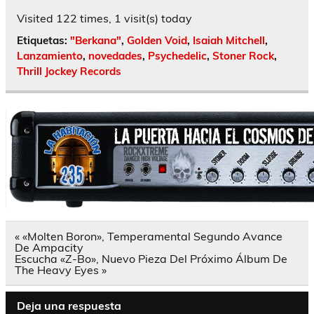
Visited 122 times, 1 visit(s) today
Etiquetas:
"Berkana"
,
Golden Void
,
Isaiah Mitchell
,
Lanzamiento
,
novedades
,
Psychedelic
,
Stoner Rock
,
Thrill Jockey Records
Navegación
« «Molten Boron», Temperamental Segundo Avance
de
De Ampacity
entradas
Escucha «Z-Bo», Nuevo Pieza Del Próximo Álbum De
The Heavy Eyes »
Deja una respuesta