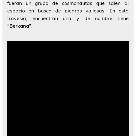
fueran un grupo de cosmonautas que salen al
espacio en busca de piedras valiosas. En esta
travesía, encuentran una y de nombre tiene
“Berkana”
.