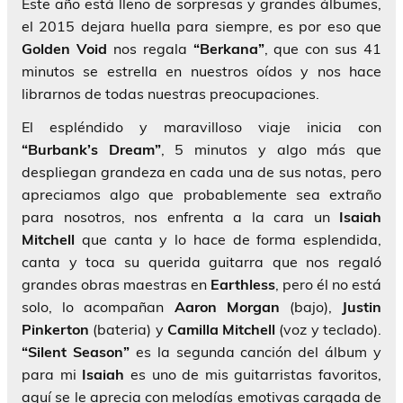
Este año está lleno de sorpresas y grandes álbumes,
el 2015 dejara huella para siempre, es por eso que
Golden Void
nos regala
“Berkana”
, que con sus 41
minutos se estrella en nuestros oídos y nos hace
librarnos de todas nuestras preocupaciones.
El espléndido y maravilloso viaje inicia con
“Burbank’s Dream”
, 5 minutos y algo más que
despliegan grandeza en cada una de sus notas, pero
apreciamos algo que probablemente sea extraño
para nosotros, nos enfrenta a la cara un
Isaiah
Mitchell
que canta y lo hace de forma esplendida,
canta y toca su querida guitarra que nos regaló
grandes obras maestras en
Earthless
, pero él no está
solo, lo acompañan
Aaron Morgan
(bajo),
Justin
Pinkerton
(bateria) y
Camilla Mitchell
(voz y teclado).
“Silent Season”
es la segunda canción del álbum y
para mi
Isaiah
es uno de mis guitarristas favoritos,
aquí se le aprecia con melodías emotivas cargada de