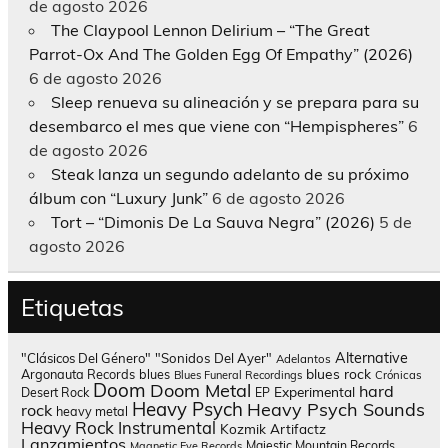
de agosto 2026
The Claypool Lennon Delirium – “The Great
Parrot-Ox And The Golden Egg Of Empathy” (2026)
6 de agosto 2026
Sleep renueva su alineación y se prepara para su
desembarco el mes que viene con “Hempispheres”
6
de agosto 2026
Steak lanza un segundo adelanto de su próximo
álbum con “Luxury Junk”
6 de agosto 2026
Tort – “Dimonis De La Sauva Negra” (2026)
5 de
agosto 2026
Etiquetas
Alternative
"Clásicos Del Género"
"Sonidos Del Ayer"
Adelantos
blues rock
Argonauta Records
blues
Blues Funeral Recordings
Crónicas
Doom
Doom Metal
hard
Experimental
Desert Rock
EP
Heavy Psych
Heavy Psych Sounds
rock
heavy metal
Heavy Rock
Instrumental
Kozmik Artifactz
Lanzamientos
Majestic Mountain Records
Magnetic Eye Records