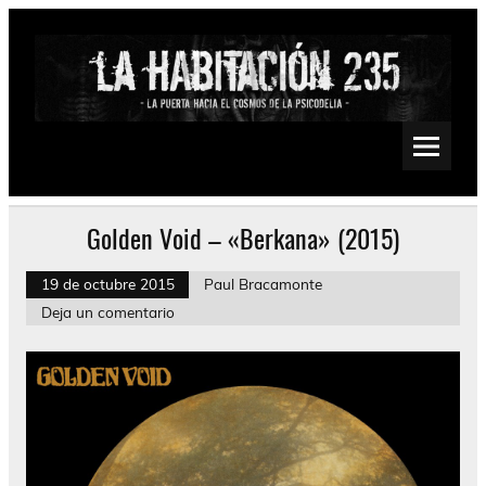
Saltar
al
contenido
La Habitación 235
Psychedelic, Stoner, Doom, Sludge, Fuzz, Space, Drone
Golden Void – «Berkana» (2015)
19 de octubre 2015
Paul Bracamonte
Deja un comentario