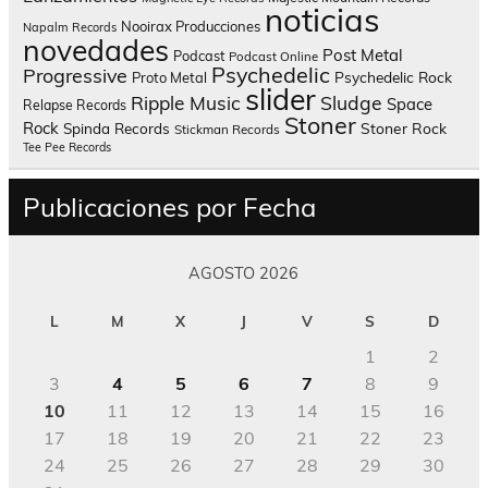
noticias
Nooirax Producciones
Napalm Records
novedades
Post Metal
Podcast
Podcast Online
Psychedelic
Progressive
Psychedelic Rock
Proto Metal
slider
Sludge
Ripple Music
Space
Relapse Records
Stoner
Rock
Spinda Records
Stoner Rock
Stickman Records
Tee Pee Records
Publicaciones por Fecha
AGOSTO 2026
L
M
X
J
V
S
D
1
2
3
4
5
6
7
8
9
10
11
12
13
14
15
16
17
18
19
20
21
22
23
24
25
26
27
28
29
30