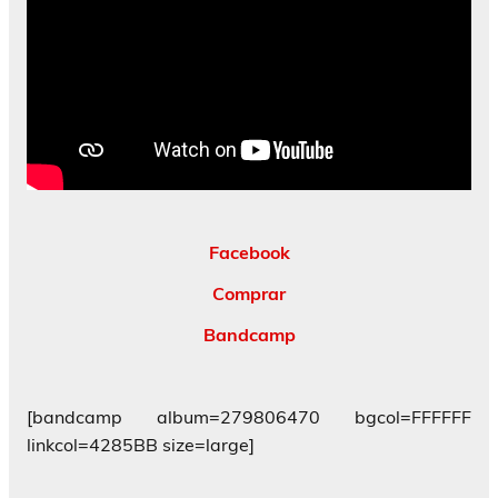
Facebook
Comprar
Bandcamp
[bandcamp album=279806470 bgcol=FFFFFF
linkcol=4285BB size=large]