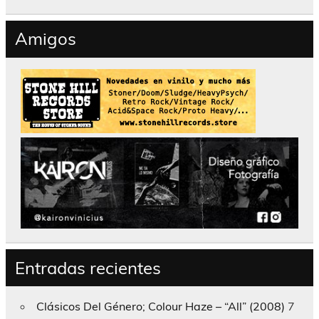
Amigos
Entradas recientes
Clásicos Del Género; Colour Haze – “All” (2008)
7