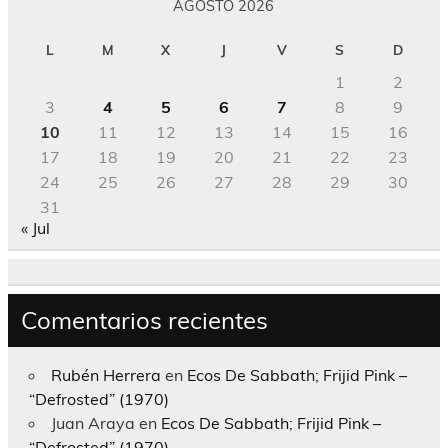
AGOSTO 2026
L
M
X
J
V
S
D
1
2
3
4
5
6
7
8
9
10
11
12
13
14
15
16
17
18
19
20
21
22
23
24
25
26
27
28
29
30
31
« Jul
Comentarios recientes
Rubén Herrera
en
Ecos De Sabbath; Frijid Pink –
“Defrosted” (1970)
Juan Araya
en
Ecos De Sabbath; Frijid Pink –
“Defrosted” (1970)