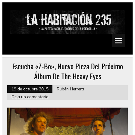
Saltar
al
contenido
La Habitación 235
Psychedelic, Stoner, Doom, Sludge, Fuzz, Space, Drone
Escucha «Z-Bo», Nuevo Pieza Del Próximo
Álbum De The Heavy Eyes
19 de octubre 2015
Rubén Herrera
Deja un comentario