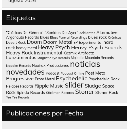
agosto 2026
Etiquetas
Alternative
"Clásicos Del Género"
"Sonidos Del Ayer"
Adelantos
blues rock
Argonauta Records
blues
Blues Funeral Recordings
Crónicas
Doom
Doom Metal
hard
Experimental
Desert Rock
EP
Heavy Psych
Heavy Psych Sounds
rock
heavy metal
Heavy Rock
Instrumental
Kozmik Artifactz
Lanzamientos
Majestic Mountain Records
Magnetic Eye Records
noticias
Nooirax Producciones
Napalm Records
novedades
Post Metal
Podcast
Podcast Online
Psychedelic
Progressive
Psychedelic Rock
Proto Metal
slider
Sludge
Ripple Music
Space
Relapse Records
Stoner
Rock
Spinda Records
Stoner Rock
Stickman Records
Tee Pee Records
Publicaciones por Fecha