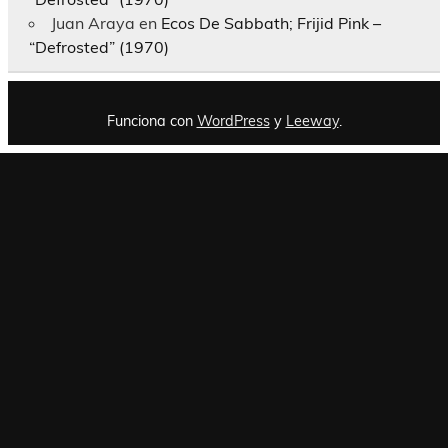
Juan Araya
en
Ecos De Sabbath; Frijid Pink –
“Defrosted” (1970)
Funciona con
WordPress
y
Leeway
.