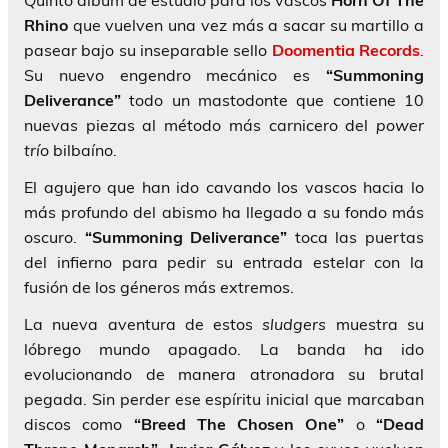
Quinto álbum de estudio para los vascos
Horn Of The
Rhino
que vuelven una vez más a sacar su martillo a
pasear bajo su inseparable sello
Doomentia Records
.
Su nuevo engendro mecánico es
“Summoning
Deliverance”
todo un mastodonte que contiene 10
nuevas piezas al método más carnicero del
power
trío
bilbaíno.
El agujero que han ido cavando los vascos hacia lo
más profundo del abismo ha llegado a su fondo más
oscuro.
“Summoning Deliverance”
toca las puertas
del infierno para pedir su entrada estelar con la
fusión de los géneros más extremos.
La nueva aventura de estos
sludgers
muestra su
lóbrego mundo apagado. La banda ha ido
evolucionando de manera atronadora su brutal
pegada. Sin perder ese espíritu inicial que marcaban
discos como
“Breed The Chosen One”
o
“Dead