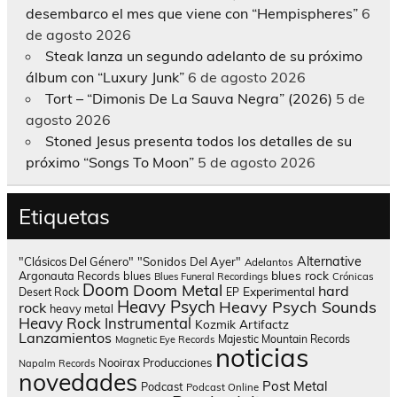
desembarco el mes que viene con “Hempispheres”
6
de agosto 2026
Steak lanza un segundo adelanto de su próximo
álbum con “Luxury Junk”
6 de agosto 2026
Tort – “Dimonis De La Sauva Negra” (2026)
5 de
agosto 2026
Stoned Jesus presenta todos los detalles de su
próximo “Songs To Moon”
5 de agosto 2026
Etiquetas
Alternative
"Clásicos Del Género"
"Sonidos Del Ayer"
Adelantos
blues rock
Argonauta Records
blues
Blues Funeral Recordings
Crónicas
Doom
Doom Metal
hard
Experimental
Desert Rock
EP
Heavy Psych
Heavy Psych Sounds
rock
heavy metal
Heavy Rock
Instrumental
Kozmik Artifactz
Lanzamientos
Majestic Mountain Records
Magnetic Eye Records
noticias
Nooirax Producciones
Napalm Records
novedades
Post Metal
Podcast
Podcast Online