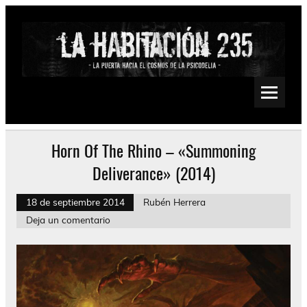
Saltar
al
contenido
La Habitación 235
Psychedelic, Stoner, Doom, Sludge, Fuzz, Space, Drone
Horn Of The Rhino – «Summoning
Deliverance» (2014)
18 de septiembre 2014
Rubén Herrera
Deja un comentario