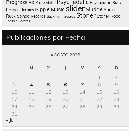
Psychedelic
Progressive
Psychedelic Rock
Proto Metal
slider
Sludge
Ripple Music
Space
Relapse Records
Stoner
Rock
Spinda Records
Stoner Rock
Stickman Records
Tee Pee Records
Publicaciones por Fecha
AGOSTO 2026
L
M
X
J
V
S
D
1
2
3
4
5
6
7
8
9
10
11
12
13
14
15
16
17
18
19
20
21
22
23
24
25
26
27
28
29
30
31
« Jul