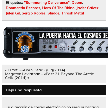
Etiquetas:
"Summoning Deliverance"
,
Doom
,
Doomentia Records
,
Horn Of The Rhino
,
Javier Gálvez
,
Julen Gil
,
Sergio Robles
,
Sludge
,
Thrash Metal
Navegación
« El Yeti – «Born Dead» (EP)(2014)
de
Megaton Leviathan – «Past 21 Beyond The Arctic
entradas
Cell» (2014) »
Deja una respuesta
Tu dirección de correo electrónico no será publicada.