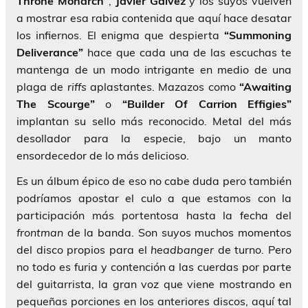
Throne Monarch”
,
Javier Gálvez
y los suyos vuelven
a mostrar esa rabia contenida que aquí hace desatar
los infiernos. El enigma que despierta
“Summoning
Deliverance”
hace que cada una de las escuchas te
mantenga de un modo intrigante en medio de una
plaga de
riffs
aplastantes. Mazazos como
“Awaiting
The Scourge”
o
“Builder Of Carrion Effigies”
implantan su sello más reconocido. Metal del más
desollador para la especie, bajo un manto
ensordecedor de lo más delicioso.
Es un álbum épico de eso no cabe duda pero también
podríamos apostar el culo a que estamos con la
participación más portentosa hasta la fecha del
frontman
de la banda. Son suyos muchos momentos
del disco propios para el
headbanger
de turno. Pero
no todo es furia y contención a las cuerdas por parte
del guitarrista, la gran voz que viene mostrando en
pequeñas porciones en los anteriores discos, aquí tal