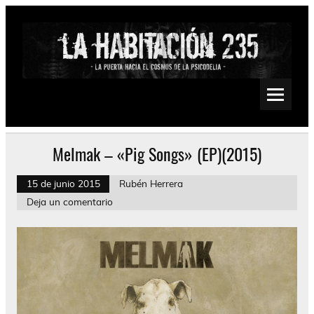
Saltar
al
contenido
La Habitación 235
Psychedelic, Stoner, Doom, Sludge, Fuzz, Space, Drone
Melmak – «Pig Songs» (EP)(2015)
15 de junio 2015
Rubén Herrera
Deja un comentario