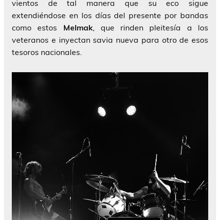
vientos de tal manera que su eco sigue
extendiéndose en los días del presente por bandas
como estos
Melmak
, que rinden pleitesía a los
veteranos e inyectan savia nueva para otro de esos
tesoros nacionales.