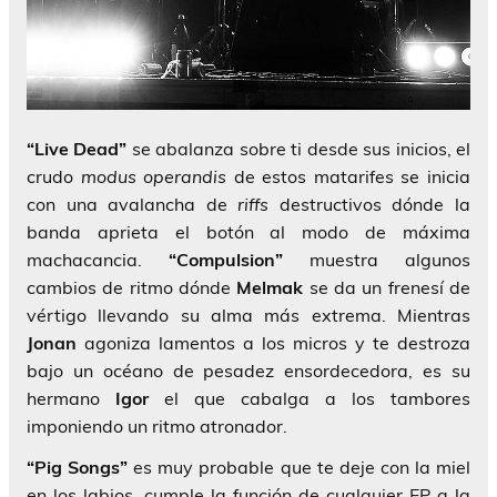
“Live Dead”
se abalanza sobre ti desde sus inicios, el
crudo
modus operandis
de estos matarifes se inicia
con una avalancha de
riffs
destructivos dónde la
banda aprieta el botón al modo de máxima
machacancia.
“Compulsion”
muestra algunos
cambios de ritmo dónde
Melmak
se da un frenesí de
vértigo llevando su alma más extrema. Mientras
Jonan
agoniza lamentos a los micros y te destroza
bajo un océano de pesadez ensordecedora, es su
hermano
Igor
el que cabalga a los tambores
imponiendo un ritmo atronador.
“Pig Songs”
es muy probable que te deje con la miel
en los labios, cumple la función de cualquier EP a la