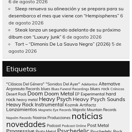
6 de agosto 2026
Sleep renueva su alineación y se prepara para su
desembarco el mes que viene con “Hempispheres”
6
de agosto 2026
Steak lanza un segundo adelanto de su próximo
álbum con “Luxury Junk”
6 de agosto 2026
Tort – “Dimonis De La Sauva Negra” (2026)
5 de
agosto 2026
Etiquetas
Alternative
"Clásicos Del Género"
"Sonidos Del Ayer"
Adelantos
blues rock
Argonauta Records
blues
Blues Funeral Recordings
Crónicas
Doom
Doom Metal
hard
Experimental
Desert Rock
EP
Heavy Psych
Heavy Psych Sounds
rock
heavy metal
Heavy Rock
Instrumental
Kozmik Artifactz
Lanzamientos
Majestic Mountain Records
Magnetic Eye Records
noticias
Nooirax Producciones
Napalm Records
novedades
Post Metal
Podcast
Podcast Online
Psychedelic
Progressive
Psychedelic Rock
Proto Metal