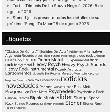
Tort – “Dimonis De La Sauva Negra” (2026)
5 de
agosto 2026
Stoned Jesus presenta todos los detalles de su
próximo “Songs To Moon”
5 de agosto 2026
Etiquetas
Alternative
"Clásicos Del Género"
"Sonidos Del Ayer"
Adelantos
blues rock
Argonauta Records
blues
Blues Funeral Recordings
Crónicas
Doom
Doom Metal
hard
Experimental
Desert Rock
EP
Heavy Psych
Heavy Psych Sounds
rock
heavy metal
Heavy Rock
Instrumental
Kozmik Artifactz
Lanzamientos
Majestic Mountain Records
Magnetic Eye Records
noticias
Nooirax Producciones
Napalm Records
novedades
Post Metal
Podcast
Podcast Online
Psychedelic
Progressive
Psychedelic Rock
Proto Metal
slider
Sludge
Ripple Music
Space
Relapse Records
Stoner
Rock
Spinda Records
Stoner Rock
Stickman Records
Tee Pee Records