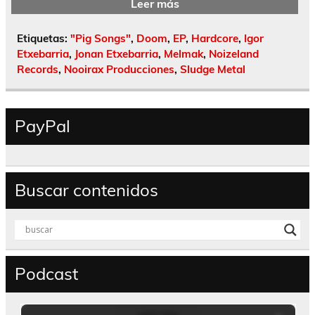
Leer más
Etiquetas:
"Pig Songs"
,
Doom
,
EP
,
Hardcore
,
Igor
Etxebarria
,
Jonan Etxebarria
,
Melmak
,
Noizeland
Records
,
Nooirax Producciones
,
Sludge Metal
PayPal
Buscar contenidos
Podcast