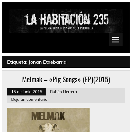
Saltar
al
contenido
La Habitación 235
Psychedelic, Stoner, Doom, Sludge, Fuzz, Space, Drone
Etiqueta:
Jonan Etxebarria
Melmak – «Pig Songs» (EP)(2015)
15 de junio 2015
Rubén Herrera
Deja un comentario