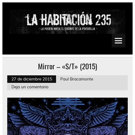
Saltar
al
contenido
La Habitación 235
Psychedelic, Stoner, Doom, Sludge, Fuzz, Space, Drone
Mirror – «S/T» (2015)
27 de diciembre 2015
Paul Bracamonte
Deja un comentario