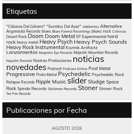
Etiquetas
Alternative
"Clásicos Del Género"
"Sonidos Del Ayer"
Adelantos
blues rock
Argonauta Records
blues
Blues Funeral Recordings
Crónicas
Doom
Doom Metal
hard
Experimental
Desert Rock
EP
Heavy Psych
Heavy Psych Sounds
rock
heavy metal
Heavy Rock
Instrumental
Kozmik Artifactz
Lanzamientos
Majestic Mountain Records
Magnetic Eye Records
noticias
Nooirax Producciones
Napalm Records
novedades
Post Metal
Podcast
Podcast Online
Psychedelic
Progressive
Psychedelic Rock
Proto Metal
slider
Sludge
Ripple Music
Space
Relapse Records
Stoner
Rock
Spinda Records
Stoner Rock
Stickman Records
Tee Pee Records
Publicaciones por Fecha
AGOSTO 2026