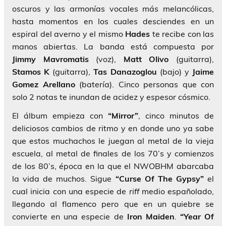
oscuros y las armonías vocales más melancólicas,
hasta momentos en los cuales desciendes en un
espiral del averno y el mismo
Hades
te recibe con las
manos abiertas. La banda está compuesta por
Jimmy Mavromatis
(voz),
Matt Olivo
(guitarra),
Stamos
K
(guitarra),
Tas Danazoglou
(bajo) y
Jaime
Gomez Arellano
(batería). Cinco personas que con
solo 2 notas te inundan de acidez y espesor cósmico.
El álbum empieza con
“Mirror”
, cinco minutos de
deliciosos cambios de ritmo y en donde uno ya sabe
que estos muchachos le juegan al metal de la vieja
escuela, al metal de finales de los 70’s y comienzos
de los 80’s, época en la que el NWOBHM abarcaba
la vida de muchos. Sigue
“Curse Of The Gypsy”
el
cual inicia con una especie de
riff
medio españolado,
llegando al flamenco pero que en un quiebre se
convierte en una especie de
Iron Maiden
.
“Year Of