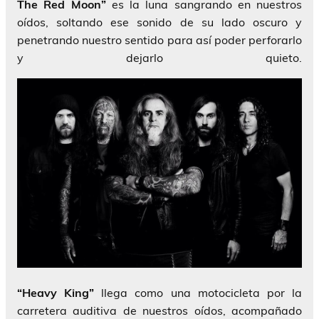
The Red Moon”
es la luna sangrando en nuestros
oídos, soltando ese sonido de su lado oscuro y
penetrando nuestro sentido para así poder perforarlo
y dejarlo quieto.
“Heavy King”
llega como una motocicleta por la
carretera auditiva de nuestros oídos, acompañado