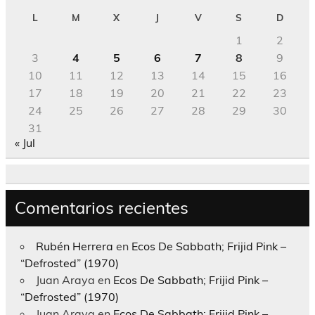
L
M
X
J
V
S
D
1
2
3
4
5
6
7
8
9
10
11
12
13
14
15
16
17
18
19
20
21
22
23
24
25
26
27
28
29
30
31
« Jul
Comentarios recientes
Rubén Herrera
en
Ecos De Sabbath; Frijid Pink –
“Defrosted” (1970)
Juan Araya
en
Ecos De Sabbath; Frijid Pink –
“Defrosted” (1970)
Juan Araya
en
Ecos De Sabbath; Frijid Pink –