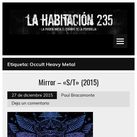
Saltar
al
contenido
La Habitación 235
Psychedelic, Stoner, Doom, Sludge, Fuzz, Space, Drone
Etiqueta:
Occult Heavy Metal
Mirror – «S/T» (2015)
27 de diciembre 2015
Paul Bracamonte
Deja un comentario