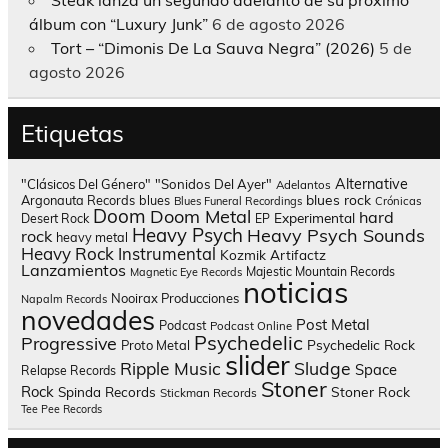
Steak lanza un segundo adelanto de su próximo
álbum con “Luxury Junk”
6 de agosto 2026
Tort – “Dimonis De La Sauva Negra” (2026)
5 de
agosto 2026
Etiquetas
Alternative
"Clásicos Del Género"
"Sonidos Del Ayer"
Adelantos
blues rock
Argonauta Records
blues
Blues Funeral Recordings
Crónicas
Doom
Doom Metal
hard
Experimental
Desert Rock
EP
Heavy Psych
Heavy Psych Sounds
rock
heavy metal
Heavy Rock
Instrumental
Kozmik Artifactz
Lanzamientos
Majestic Mountain Records
Magnetic Eye Records
noticias
Nooirax Producciones
Napalm Records
novedades
Post Metal
Podcast
Podcast Online
Psychedelic
Progressive
Psychedelic Rock
Proto Metal
slider
Sludge
Ripple Music
Space
Relapse Records
Stoner
Rock
Spinda Records
Stoner Rock
Stickman Records
Tee Pee Records