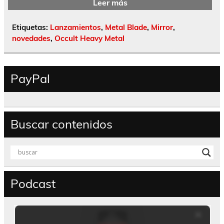
Leer más
Etiquetas:
Lanzamientos
,
Metal Blade
,
Mirror
,
novedades
,
Occult Heavy Metal
PayPal
Buscar contenidos
Podcast