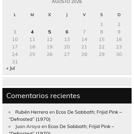
AGOSTO 2026
L
M
X
J
V
S
D
1
2
3
4
5
6
7
8
9
10
11
12
13
14
15
16
17
18
19
20
21
22
23
24
25
26
27
28
29
30
31
« Jul
Comentarios recientes
Rubén Herrera
en
Ecos De Sabbath; Frijid Pink –
“Defrosted” (1970)
Juan Araya
en
Ecos De Sabbath; Frijid Pink –
“Defrosted” (1970)