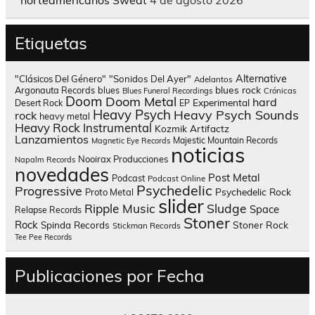
norteamericanos Sweat
4 de agosto 2026
Etiquetas
Alternative
"Clásicos Del Género"
"Sonidos Del Ayer"
Adelantos
blues rock
Argonauta Records
blues
Blues Funeral Recordings
Crónicas
Doom
Doom Metal
hard
Experimental
Desert Rock
EP
Heavy Psych
Heavy Psych Sounds
rock
heavy metal
Heavy Rock
Instrumental
Kozmik Artifactz
Lanzamientos
Majestic Mountain Records
Magnetic Eye Records
noticias
Nooirax Producciones
Napalm Records
novedades
Post Metal
Podcast
Podcast Online
Psychedelic
Progressive
Psychedelic Rock
Proto Metal
slider
Sludge
Ripple Music
Space
Relapse Records
Stoner
Rock
Spinda Records
Stoner Rock
Stickman Records
Tee Pee Records
Publicaciones por Fecha