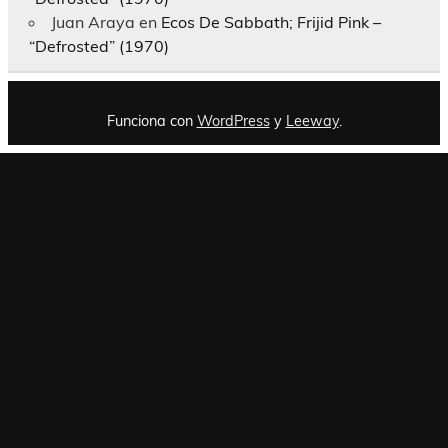
Juan Araya
en
Ecos De Sabbath; Frijid Pink –
“Defrosted” (1970)
Funciona con
WordPress
y
Leeway
.