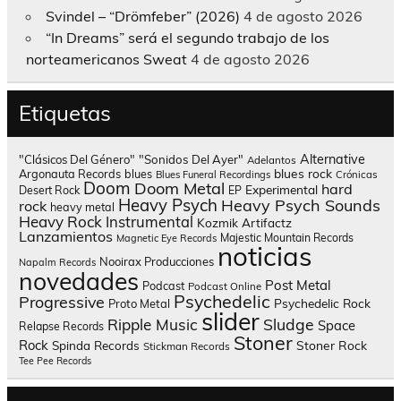
Svindel – “Drömfeber” (2026)
4 de agosto 2026
“In Dreams” será el segundo trabajo de los
norteamericanos Sweat
4 de agosto 2026
Etiquetas
Alternative
"Clásicos Del Género"
"Sonidos Del Ayer"
Adelantos
blues rock
Argonauta Records
blues
Blues Funeral Recordings
Crónicas
Doom
Doom Metal
hard
Experimental
Desert Rock
EP
Heavy Psych
Heavy Psych Sounds
rock
heavy metal
Heavy Rock
Instrumental
Kozmik Artifactz
Lanzamientos
Majestic Mountain Records
Magnetic Eye Records
noticias
Nooirax Producciones
Napalm Records
novedades
Post Metal
Podcast
Podcast Online
Psychedelic
Progressive
Psychedelic Rock
Proto Metal
slider
Sludge
Ripple Music
Space
Relapse Records
Stoner
Rock
Spinda Records
Stoner Rock
Stickman Records
Tee Pee Records