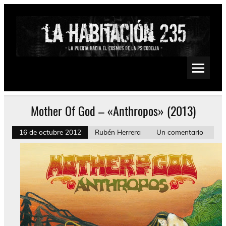
Saltar
al
contenido
La Habitación 235
Psychedelic, Stoner, Doom, Sludge, Fuzz, Space, Drone
Mother Of God – «Anthropos» (2013)
16 de octubre 2012
Rubén Herrera
Un comentario