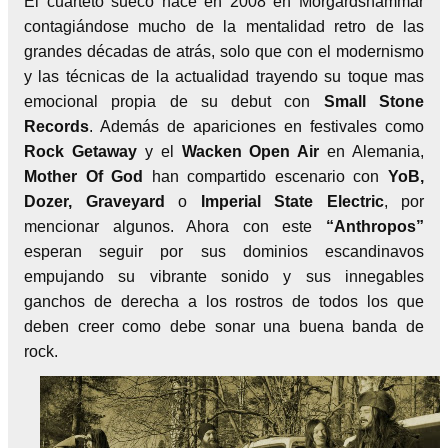
El cuarteto sueco nace en 2008 en Morgärdshammar
contagiándose mucho de la mentalidad retro de las
grandes décadas de atrás, solo que con el modernismo
y las técnicas de la actualidad trayendo su toque mas
emocional propia de su debut con
Small Stone
Records
. Además de apariciones en festivales como
Rock Getaway
y el
Wacken Open Air
en Alemania,
Mother Of God
han compartido escenario con
YoB,
Dozer, Graveyard
o
Imperial State Electric
, por
mencionar algunos. Ahora con este
“Anthropos”
esperan seguir por sus dominios escandinavos
empujando su vibrante sonido y sus innegables
ganchos de derecha a los rostros de todos los que
deben creer como debe sonar una buena banda de
rock.