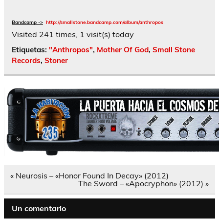
Bandcamp ->
http://smallstone.bandcamp.com/album/anthropos
Visited 241 times, 1 visit(s) today
Etiquetas:
"Anthropos"
,
Mother Of God
,
Small Stone
Records
,
Stoner
Navegación
« Neurosis – «Honor Found In Decay» (2012)
de
The Sword – «Apocryphon» (2012) »
entradas
Un comentario