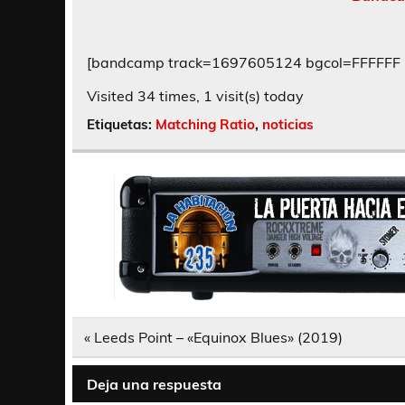
[bandcamp track=1697605124 bgcol=FFFFFF l
Visited 34 times, 1 visit(s) today
Etiquetas:
Matching Ratio
,
noticias
Navegación
« Leeds Point – «Equinox Blues» (2019)
de
entradas
Deja una respuesta