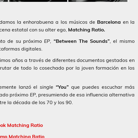
 damos la enhorabuena a los músicos de
Barcelona
en la
cena estatal con su alter ego,
Matching Ratio.
ento de su próximo
EP
,
“Between The Sounds”
, el mismo
taformas digitales.
ltimos años a través de diferentes documentos gestados en
rutar de todo lo cosechado por la joven formación en los
emente lanzó el
single
“You”
que puedes escuchar más
onado próximo
EP
, presumiendo de esa influencia alternativa
re la década de los 70 y los 90.
ok Matching Ratio
mp Matching Ratio