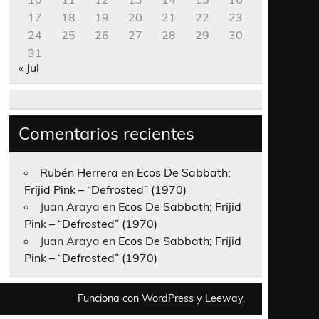
17
18
19
20
21
22
23
24
25
26
27
28
29
30
31
« Jul
Comentarios recientes
Rubén Herrera
en
Ecos De Sabbath;
Frijid Pink – “Defrosted” (1970)
Juan Araya
en
Ecos De Sabbath; Frijid
Pink – “Defrosted” (1970)
Juan Araya
en
Ecos De Sabbath; Frijid
Pink – “Defrosted” (1970)
Funciona con
WordPress
y
Leeway
.