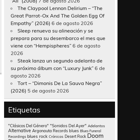
“All” (2008)
7 de agosto 2026
The Claypool Lennon Delirium – “The
Great Parrot-Ox And The Golden Egg Of
Empathy” (2026)
6 de agosto 2026
Sleep renueva su alineación y se
prepara para su desembarco el mes que
viene con “Hempispheres”
6 de agosto
2026
Steak lanza un segundo adelanto de
su próximo álbum con “Luxury Junk”
6 de
agosto 2026
Tort – “Dimonis De La Sauva Negra”
(2026)
5 de agosto 2026
Etiquetas
"Clásicos Del Género"
"Sonidos Del Ayer"
Adelantos
Alternative
Argonauta Records
blues
Blues Funeral
Doom
blues rock
Desert Rock
Recordings
Crónicas