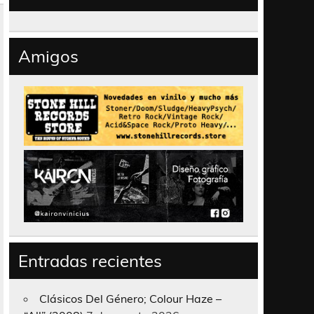
Amigos
Entradas recientes
Clásicos Del Género; Colour Haze –