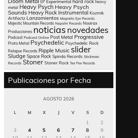
Doom Metal
hard rock
Experimental
heavy
EP
Heavy Psych
Heavy Psych
metal
Sounds
Heavy Rock
Instrumental
Kozmik
Lanzamientos
Artifactz
Magnetic Eye Records
Nooirax
Majestic Mountain Records
Napalm Records
noticias
novedades
Producciones
Progressive
Post Metal
Podcast
Podcast Online
Psychedelic
Psychedelic Rock
Proto Metal
slider
Ripple Music
Relapse Records
Sludge
Space Rock
Spinda Records
Stickman
Stoner
Stoner Rock
Records
Tee Pee Records
Publicaciones por Fecha
AGOSTO 2026
L
M
X
J
V
S
D
1
2
3
4
5
6
7
8
9
10
11
12
13
14
15
16