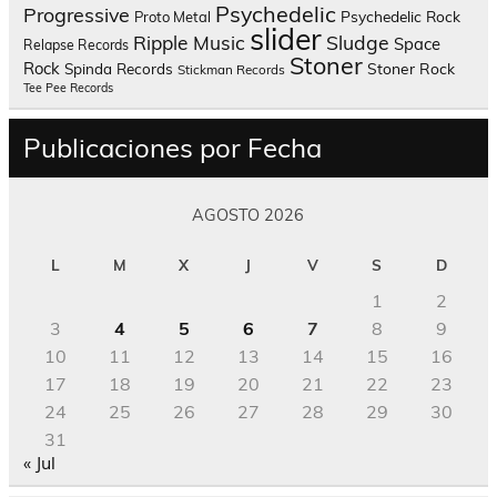
Psychedelic
Progressive
Psychedelic Rock
Proto Metal
slider
Sludge
Ripple Music
Space
Relapse Records
Stoner
Rock
Spinda Records
Stoner Rock
Stickman Records
Tee Pee Records
Publicaciones por Fecha
AGOSTO 2026
L
M
X
J
V
S
D
1
2
3
4
5
6
7
8
9
10
11
12
13
14
15
16
17
18
19
20
21
22
23
24
25
26
27
28
29
30
31
« Jul