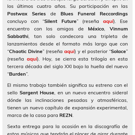
los últimos cuatro años. Su participación en las
Postwax Series
de
Blues Funeral Reccordings
concluyo con “
Silent Future
” (reseña
aquí
). Ese
encuentro con los amigos de
México
,
Vinnum
Sabbathi
, tan solo condecora una tripleta de
lanzamientos desde el formato más largo que con
“
Chaotic Divine
” (reseña
aquí
) y el posterior “
Solace
”
(reseña
aquí
). Hoy, se cierra esta trilogía en esta
tercera década del siglo XXI bajo la huella del nuevo
“
Burden
”.
El mismo trabajo también significa su estreno con el
sello
Sargent House
, en un nuevo encuentro sideral
dónde las inclinaciones pesadas y atmosféricas,
tienen un nuevo capítulo de expansión experimental,
marca de la casa para
REZN
.
Sexta entrega para la ocasión en la discografía de
estos músicos que tendrán el placer de girar durante