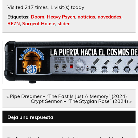
Visited 217 times, 1 visit(s) today
Etiquetas:
Doom
,
Heavy Psych
,
noticias
,
novedades
,
REZN
,
Sargent House
,
slider
Navegación
« Pipe Dreamer – “The Past Is Just A Memory” (2024)
de
Crypt Sermon – “The Stygian Rose” (2024) »
entradas
Deja una respuesta