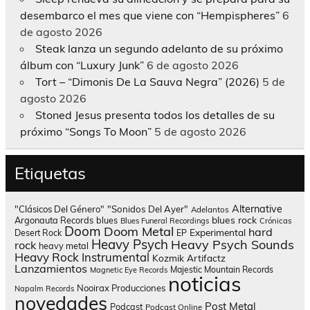
desembarco el mes que viene con “Hempispheres”
6
de agosto 2026
Steak lanza un segundo adelanto de su próximo
álbum con “Luxury Junk”
6 de agosto 2026
Tort – “Dimonis De La Sauva Negra” (2026)
5 de
agosto 2026
Stoned Jesus presenta todos los detalles de su
próximo “Songs To Moon”
5 de agosto 2026
Etiquetas
Alternative
"Clásicos Del Género"
"Sonidos Del Ayer"
Adelantos
blues rock
Argonauta Records
blues
Blues Funeral Recordings
Crónicas
Doom
Doom Metal
hard
Experimental
Desert Rock
EP
Heavy Psych
Heavy Psych Sounds
rock
heavy metal
Heavy Rock
Instrumental
Kozmik Artifactz
Lanzamientos
Majestic Mountain Records
Magnetic Eye Records
noticias
Nooirax Producciones
Napalm Records
novedades
Post Metal
Podcast
Podcast Online