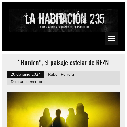
Saltar
al
contenido
La Habitación 235
Psychedelic, Stoner, Doom, Sludge, Fuzz, Space, Drone
“Burden”, el paisaje estelar de REZN
20 de junio 2024
Rubén Herrera
Deja un comentario