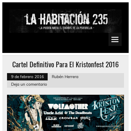
Saltar
al
contenido
La Habitación 235
Psychedelic, Stoner, Doom, Sludge, Fuzz, Space, Drone
Cartel Definitivo Para El Kristonfest 2016
9 de febrero 2016
Rubén Herrera
Deja un comentario