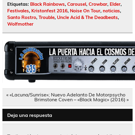
Etiquetas:
Black Rainbows
,
Carousel
,
Crowbar
,
Elder
,
Festivales
,
Kristonfest 2016
,
Noise On Tour
,
noticias
,
Santo Rostro
,
Trouble
,
Uncle Acid & The Deadbeats
,
Wolfmother
Navegación
« «Lacuna/Sunrise»; Nuevo Adelanto De Motorpsycho
de
Brimstone Coven – «Black Magic» (2016) »
entradas
Deja una respuesta