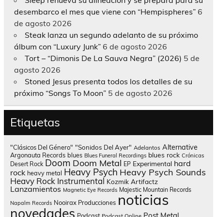
desembarco el mes que viene con “Hempispheres”
6
de agosto 2026
Steak lanza un segundo adelanto de su próximo
álbum con “Luxury Junk”
6 de agosto 2026
Tort – “Dimonis De La Sauva Negra” (2026)
5 de
agosto 2026
Stoned Jesus presenta todos los detalles de su
próximo “Songs To Moon”
5 de agosto 2026
Etiquetas
Alternative
"Clásicos Del Género"
"Sonidos Del Ayer"
Adelantos
blues rock
Argonauta Records
blues
Blues Funeral Recordings
Crónicas
Doom
Doom Metal
hard
Experimental
Desert Rock
EP
Heavy Psych
Heavy Psych Sounds
rock
heavy metal
Heavy Rock
Instrumental
Kozmik Artifactz
Lanzamientos
Majestic Mountain Records
Magnetic Eye Records
noticias
Nooirax Producciones
Napalm Records
novedades
Post Metal
Podcast
Podcast Online