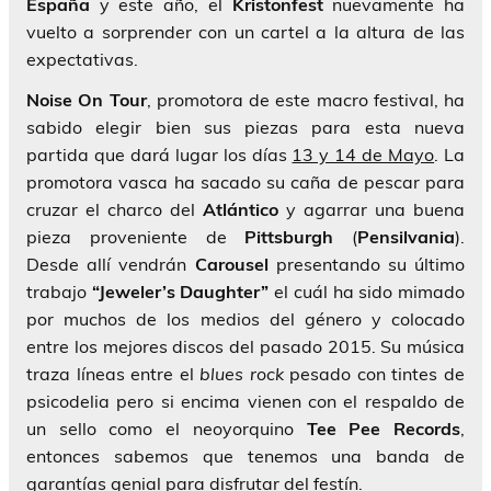
España
y este año, el
Kristonfest
nuevamente ha
vuelto a sorprender con un cartel a la altura de las
expectativas.
Noise On Tour
, promotora de este macro festival, ha
sabido elegir bien sus piezas para esta nueva
partida que dará lugar los días
13 y 14 de Mayo
. La
promotora vasca ha sacado su caña de pescar para
cruzar el charco del
Atlántico
y agarrar una buena
pieza proveniente de
Pittsburgh
(
Pensilvania
).
Desde allí vendrán
Carousel
presentando su último
trabajo
“Jeweler’s Daughter”
el cuál ha sido mimado
por muchos de los medios del género y colocado
entre los mejores discos del pasado 2015. Su música
traza líneas entre el
blues rock
pesado con tintes de
psicodelia pero si encima vienen con el respaldo de
un sello como el neoyorquino
Tee Pee Records
,
entonces sabemos que tenemos una banda de
garantías genial para disfrutar del festín.