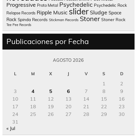
Psychedelic
Progressive
Psychedelic Rock
Proto Metal
slider
Sludge
Ripple Music
Space
Relapse Records
Stoner
Rock
Spinda Records
Stoner Rock
Stickman Records
Tee Pee Records
Publicaciones por Fecha
AGOSTO 2026
L
M
X
J
V
S
D
1
2
3
4
5
6
7
8
9
10
11
12
13
14
15
16
17
18
19
20
21
22
23
24
25
26
27
28
29
30
31
« Jul