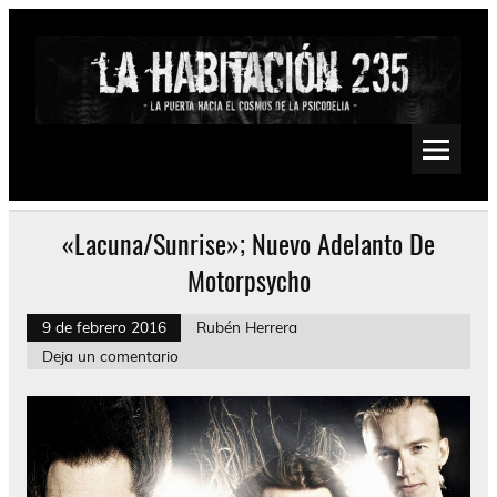
Saltar
al
contenido
La Habitación 235
Psychedelic, Stoner, Doom, Sludge, Fuzz, Space, Drone
«Lacuna/Sunrise»; Nuevo Adelanto De
Motorpsycho
9 de febrero 2016
Rubén Herrera
Deja un comentario