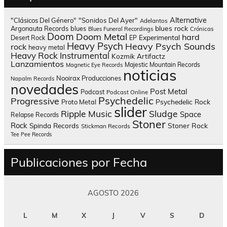
Alternative
"Clásicos Del Género"
"Sonidos Del Ayer"
Adelantos
blues rock
Argonauta Records
blues
Blues Funeral Recordings
Crónicas
Doom
Doom Metal
hard
Experimental
Desert Rock
EP
Heavy Psych
Heavy Psych Sounds
rock
heavy metal
Heavy Rock
Instrumental
Kozmik Artifactz
Lanzamientos
Majestic Mountain Records
Magnetic Eye Records
noticias
Nooirax Producciones
Napalm Records
novedades
Post Metal
Podcast
Podcast Online
Psychedelic
Progressive
Psychedelic Rock
Proto Metal
slider
Sludge
Ripple Music
Space
Relapse Records
Stoner
Rock
Spinda Records
Stoner Rock
Stickman Records
Tee Pee Records
Publicaciones por Fecha
AGOSTO 2026
L
M
X
J
V
S
D