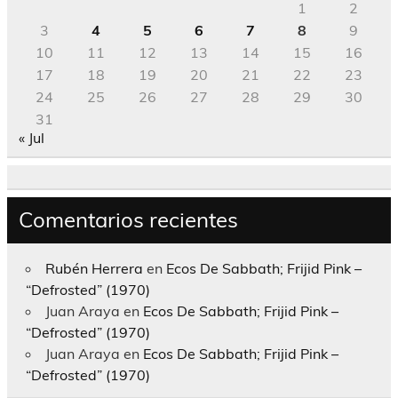
1
2
3
4
5
6
7
8
9
10
11
12
13
14
15
16
17
18
19
20
21
22
23
24
25
26
27
28
29
30
31
« Jul
Comentarios recientes
Rubén Herrera
en
Ecos De Sabbath; Frijid Pink –
“Defrosted” (1970)
Juan Araya
en
Ecos De Sabbath; Frijid Pink –
“Defrosted” (1970)
Juan Araya
en
Ecos De Sabbath; Frijid Pink –
“Defrosted” (1970)