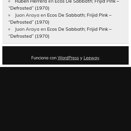
Rubén Herrera
en
Ecos De Sabbath; Frijid Pink –
“Defrosted” (1970)
Juan Araya
en
Ecos De Sabbath; Frijid Pink –
“Defrosted” (1970)
Juan Araya
en
Ecos De Sabbath; Frijid Pink –
“Defrosted” (1970)
Funciona con
WordPress
y
Leeway
.