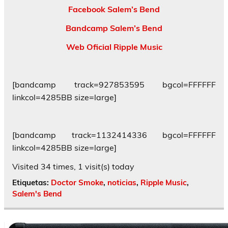
Facebook Salem’s Bend
Bandcamp Salem’s Bend
Web Oficial Ripple Music
[bandcamp track=927853595 bgcol=FFFFFF
linkcol=4285BB size=large]
[bandcamp track=1132414336 bgcol=FFFFFF
linkcol=4285BB size=large]
Visited 34 times, 1 visit(s) today
Etiquetas:
Doctor Smoke
,
noticias
,
Ripple Music
,
Salem's Bend