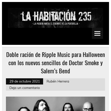
Saltar
al
contenido
La Habitación 235
Psychedelic, Stoner, Doom, Sludge, Fuzz, Space, Drone
Doble ración de Ripple Music para Halloween
con los nuevos sencillos de Doctor Smoke y
Salem’s Bend
29 de octubre 2021
Rubén Herrera
Deja un comentario