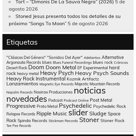
Tort – “Dimonis De La Sauva Negra” (2026)
5 de
agosto 2026
Stoned Jesus presenta todos los detalles de su
próximo “Songs To Moon”
5 de agosto 2026
Etiquetas
Alternative
"Clásicos Del Género"
"Sonidos Del Ayer"
Adelantos
blues rock
Argonauta Records
blues
Blues Funeral Recordings
Crónicas
Doom
Doom Metal
hard
Experimental
Desert Rock
EP
Heavy Psych
Heavy Psych Sounds
rock
heavy metal
Heavy Rock
Instrumental
Kozmik Artifactz
Lanzamientos
Majestic Mountain Records
Magnetic Eye Records
noticias
Nooirax Producciones
Napalm Records
novedades
Post Metal
Podcast
Podcast Online
Psychedelic
Progressive
Psychedelic Rock
Proto Metal
slider
Sludge
Ripple Music
Space
Relapse Records
Stoner
Rock
Spinda Records
Stoner Rock
Stickman Records
Tee Pee Records