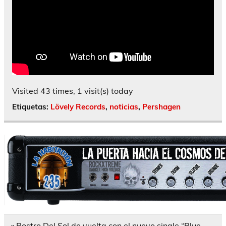
Visited 43 times, 1 visit(s) today
Etiquetas:
Lövely Records
,
noticias
,
Pershagen
Navegación
« Rostro Del Sol de vuelta con el nuevo single “Blue