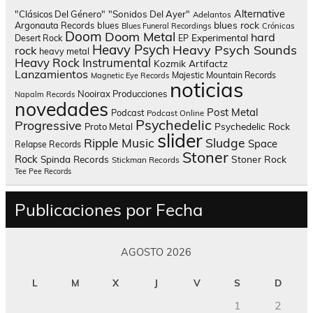
Alternative
"Clásicos Del Género"
"Sonidos Del Ayer"
Adelantos
blues rock
Argonauta Records
blues
Blues Funeral Recordings
Crónicas
Doom
Doom Metal
hard
Experimental
Desert Rock
EP
Heavy Psych
Heavy Psych Sounds
rock
heavy metal
Heavy Rock
Instrumental
Kozmik Artifactz
Lanzamientos
Majestic Mountain Records
Magnetic Eye Records
noticias
Nooirax Producciones
Napalm Records
novedades
Post Metal
Podcast
Podcast Online
Psychedelic
Progressive
Psychedelic Rock
Proto Metal
slider
Sludge
Ripple Music
Space
Relapse Records
Stoner
Rock
Spinda Records
Stoner Rock
Stickman Records
Tee Pee Records
Publicaciones por Fecha
AGOSTO 2026
L
M
X
J
V
S
D
1
2