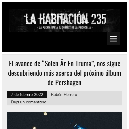
Saltar
al
contenido
La Habitación 235
Psychedelic, Stoner, Doom, Sludge, Fuzz, Space, Drone
El avance de “Solen Är En Truma”, nos sigue
descubriendo más acerca del próximo álbum
de Pershagen
7 de febrero 2022
Rubén Herrera
Deja un comentario