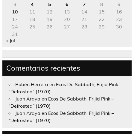
3
4
5
6
7
8
9
10
11
12
13
14
15
16
17
18
19
20
21
22
23
24
25
26
27
28
29
30
31
« Jul
Comentarios recientes
Rubén Herrera
en
Ecos De Sabbath; Frijid Pink –
“Defrosted” (1970)
Juan Araya
en
Ecos De Sabbath; Frijid Pink –
“Defrosted” (1970)
Juan Araya
en
Ecos De Sabbath; Frijid Pink –
“Defrosted” (1970)