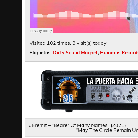
Visited 102 times, 3 visit(s) today
Etiquetas:
Dirty Sound Magnet
,
Hummus Record
Navegación
« Eremit – “Bearer Of Many Names” (2021)
de
“May The Circle Remain Unb
entradas