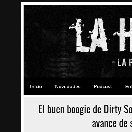
Saltar
al
contenido
La Habitación 235
Psychedelic, Stoner, Doom, Sludge, Fuzz, Space,
Inicio
Novedades
Podcast
En
El buen boogie de Dirty 
avance de 