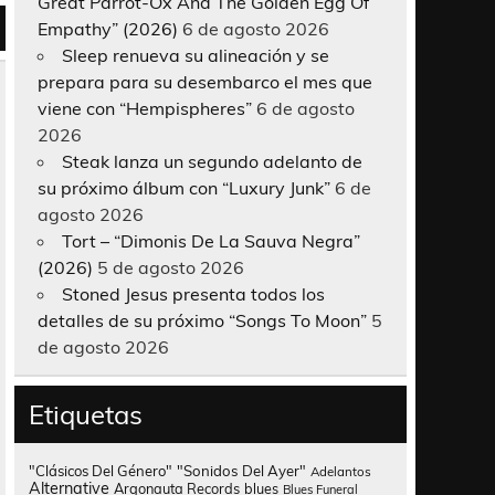
Great Parrot-Ox And The Golden Egg Of
Empathy” (2026)
6 de agosto 2026
Sleep renueva su alineación y se
prepara para su desembarco el mes que
viene con “Hempispheres”
6 de agosto
2026
Steak lanza un segundo adelanto de
su próximo álbum con “Luxury Junk”
6 de
agosto 2026
Tort – “Dimonis De La Sauva Negra”
(2026)
5 de agosto 2026
Stoned Jesus presenta todos los
detalles de su próximo “Songs To Moon”
5
de agosto 2026
Etiquetas
"Clásicos Del Género"
"Sonidos Del Ayer"
Adelantos
Alternative
Argonauta Records
blues
Blues Funeral