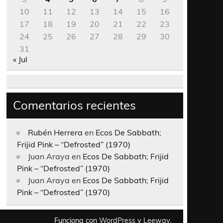
10
11
12
13
14
15
16
17
18
19
20
21
22
23
24
25
26
27
28
29
30
31
« Jul
Comentarios recientes
Rubén Herrera
en
Ecos De Sabbath;
Frijid Pink – “Defrosted” (1970)
Juan Araya
en
Ecos De Sabbath; Frijid
Pink – “Defrosted” (1970)
Juan Araya
en
Ecos De Sabbath; Frijid
Pink – “Defrosted” (1970)
Funciona con
WordPress
y
Leeway
.