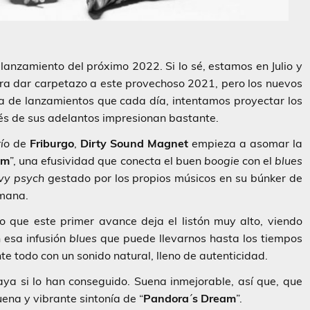
lanzamiento del próximo 2022. Si lo sé, estamos en Julio y
a dar carpetazo a este provechoso 2021, pero los nuevos
ta de lanzamientos que cada día, intentamos proyectar los
vés de sus adelantos impresionan bastante.
ío
de
Friburgo
,
Dirty Sound Magnet
empieza a asomar la
am
”, una efusividad que conecta el buen
boogie
con el
blues
vy psych
gestado por los propios músicos en su búnker de
emana.
o que este primer avance deja el listón muy alto, viendo
n esa infusión
blues
que puede llevarnos hasta los tiempos
nte todo con un sonido natural, lleno de autenticidad.
vaya si lo han conseguido. Suena inmejorable, así que, que
ena y vibrante sintonía de “
Pandora
´
s
Dream
”.