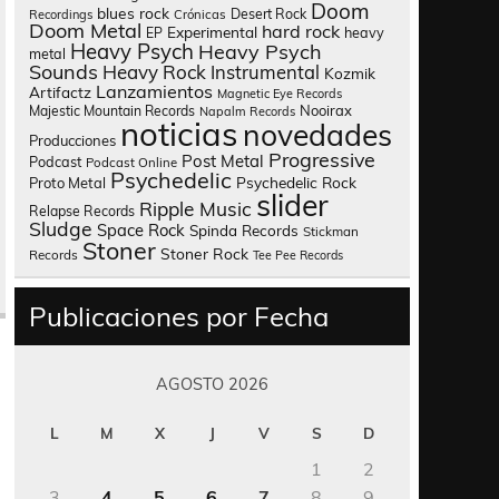
Doom
blues rock
Desert Rock
Recordings
Crónicas
Doom Metal
hard rock
Experimental
heavy
EP
Heavy Psych
Heavy Psych
metal
Sounds
Heavy Rock
Instrumental
Kozmik
Lanzamientos
Artifactz
Magnetic Eye Records
Nooirax
Majestic Mountain Records
Napalm Records
noticias
novedades
Producciones
Progressive
Post Metal
Podcast
Podcast Online
Psychedelic
Psychedelic Rock
Proto Metal
slider
Ripple Music
Relapse Records
Sludge
Space Rock
Spinda Records
Stickman
Stoner
Stoner Rock
Records
Tee Pee Records
Publicaciones por Fecha
AGOSTO 2026
L
M
X
J
V
S
D
1
2
3
4
5
6
7
8
9