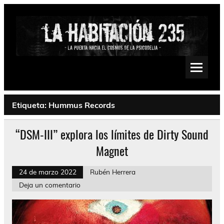
Saltar
al
contenido
La Habitación 235
Psychedelic, Stoner, Doom, Sludge, Fuzz, Space, Drone
Etiqueta:
Hummus Records
“DSM-III” explora los límites de Dirty Sound
Magnet
24 de marzo 2022
Rubén Herrera
Deja un comentario