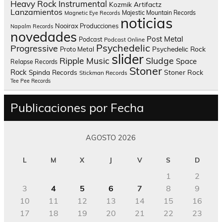
Heavy Rock
Instrumental
Kozmik Artifactz
Lanzamientos
Majestic Mountain Records
Magnetic Eye Records
noticias
Nooirax Producciones
Napalm Records
novedades
Post Metal
Podcast
Podcast Online
Psychedelic
Progressive
Psychedelic Rock
Proto Metal
slider
Sludge
Ripple Music
Space
Relapse Records
Stoner
Rock
Spinda Records
Stoner Rock
Stickman Records
Tee Pee Records
Publicaciones por Fecha
AGOSTO 2026
L
M
X
J
V
S
D
1
2
3
4
5
6
7
8
9
10
11
12
13
14
15
16
17
18
19
20
21
22
23