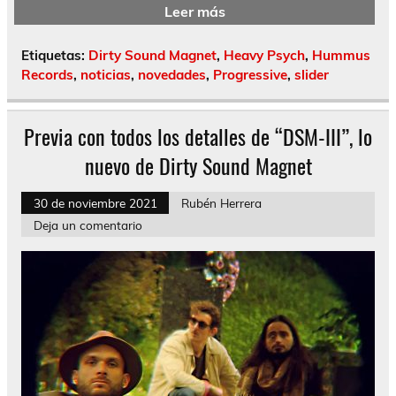
Leer más
Etiquetas:
Dirty Sound Magnet
,
Heavy Psych
,
Hummus
Records
,
noticias
,
novedades
,
Progressive
,
slider
Previa con todos los detalles de “DSM-III”, lo
nuevo de Dirty Sound Magnet
30 de noviembre 2021
Rubén Herrera
Deja un comentario