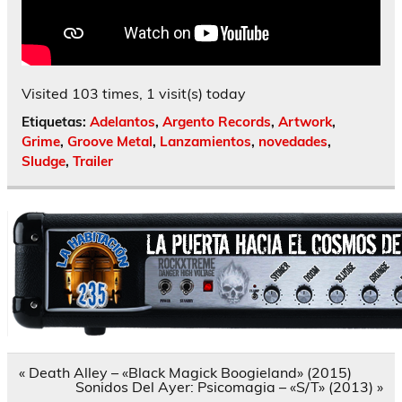
Visited 103 times, 1 visit(s) today
Etiquetas:
Adelantos
,
Argento Records
,
Artwork
,
Grime
,
Groove Metal
,
Lanzamientos
,
novedades
,
Sludge
,
Trailer
Navegación
« Death Alley – «Black Magick Boogieland» (2015)
de
Sonidos Del Ayer: Psicomagia – «S/T» (2013) »
entradas