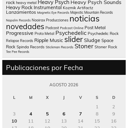
Heavy Psych
Heavy Psych Sounds
rock
heavy metal
Heavy Rock
Instrumental
Kozmik Artifactz
Lanzamientos
Majestic Mountain Records
Magnetic Eye Records
noticias
Nooirax Producciones
Napalm Records
novedades
Post Metal
Podcast
Podcast Online
Psychedelic
Progressive
Psychedelic Rock
Proto Metal
slider
Sludge
Ripple Music
Space
Relapse Records
Stoner
Rock
Spinda Records
Stoner Rock
Stickman Records
Tee Pee Records
Publicaciones por Fecha
AGOSTO 2026
L
M
X
J
V
S
D
1
2
3
4
5
6
7
8
9
10
11
12
13
14
15
16