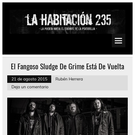
Saltar
al
contenido
La Habitación 235
Psychedelic, Stoner, Doom, Sludge, Fuzz, Space, Drone
El Fangoso Sludge De Grime Está De Vuelta
21 de agosto 2015
Rubén Herrera
Deja un comentario