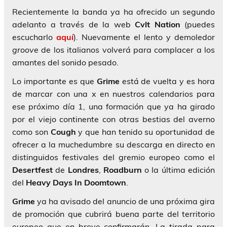
Recientemente la banda ya ha ofrecido un segundo
adelanto a través de la web
Cvlt Nation
(puedes
escucharlo
aquí
). Nuevamente el lento y demoledor
groove
de los italianos volverá para complacer a los
amantes del sonido pesado.
Lo importante es que
Grime
está de vuelta y es hora
de marcar con una x en nuestros calendarios para
ese próximo día 1, una formación que ya ha girado
por el viejo continente con otras bestias del averno
como son
Cough
y que han tenido su oportunidad de
ofrecer a la muchedumbre su descarga en directo en
distinguidos festivales del gremio europeo como el
Desertfest
de
Londres
,
Roadburn
o la última edición
del
Heavy Days In Doomtown
.
Grime
ya ha avisado del anuncio de una próxima gira
de promoción que cubrirá buena parte del territorio
europeo que en breve confirmarán. La tirada para