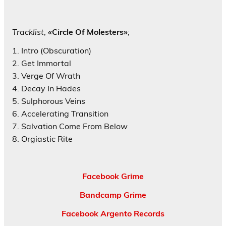
Tracklist
,
«Circle Of Molesters»
;
1. Intro (Obscuration)
2. Get Immortal
3. Verge Of Wrath
4. Decay In Hades
5. Sulphorous Veins
6. Accelerating Transition
7. Salvation Come From Below
8. Orgiastic Rite
Facebook Grime
Bandcamp Grime
Facebook Argento Records