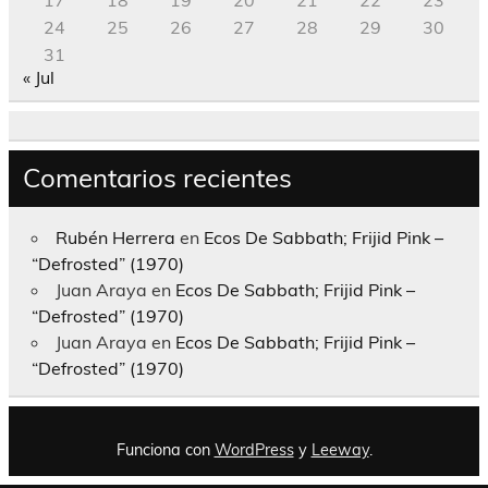
17
18
19
20
21
22
23
24
25
26
27
28
29
30
31
« Jul
Comentarios recientes
Rubén Herrera
en
Ecos De Sabbath; Frijid Pink –
“Defrosted” (1970)
Juan Araya
en
Ecos De Sabbath; Frijid Pink –
“Defrosted” (1970)
Juan Araya
en
Ecos De Sabbath; Frijid Pink –
“Defrosted” (1970)
Funciona con
WordPress
y
Leeway
.