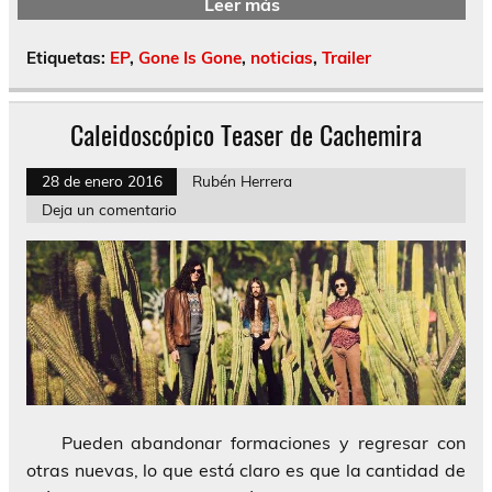
Leer más
Etiquetas:
EP
,
Gone Is Gone
,
noticias
,
Trailer
Caleidoscópico Teaser de Cachemira
28 de enero 2016
Rubén Herrera
Deja un comentario
Pueden abandonar formaciones y regresar con
otras nuevas, lo que está claro es que la cantidad de