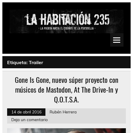
Saltar
al
contenido
La Habitación 235
Psychedelic, Stoner, Doom, Sludge, Fuzz, Space, Drone
Etiqueta:
Trailer
Gone Is Gone, nuevo súper proyecto con
músicos de Mastodon, At The Drive-In y
Q.O.T.S.A.
14 de abril 2016
Rubén Herrera
Deja un comentario