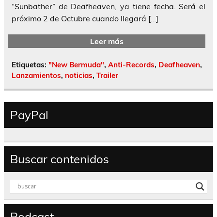
“Sunbather” de Deafheaven, ya tiene fecha. Será el
próximo 2 de Octubre cuando llegará […]
Leer más
Etiquetas:
"New Bermuda"
,
Anti-Records
,
Deafheaven
,
Lanzamientos
,
noticias
,
Trailer
PayPal
Buscar contenidos
Podcast