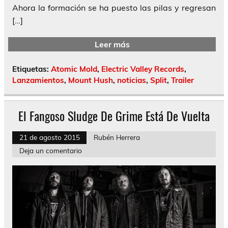
Ahora la formación se ha puesto las pilas y regresan
[…]
Leer más
Etiquetas:
Atomic Mold
,
Electric Valley Records
,
Lanzamientos
,
Mount Hush
,
noticias
,
Split
,
Trailer
El Fangoso Sludge De Grime Está De Vuelta
21 de agosto 2015
Rubén Herrera
Deja un comentario