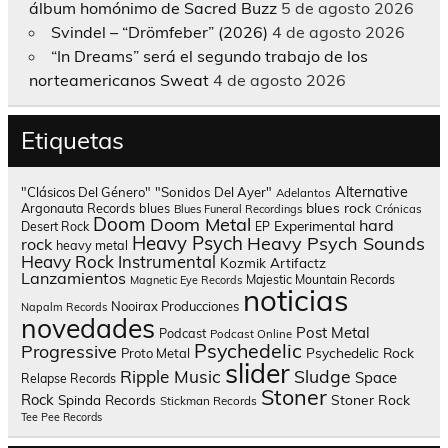
álbum homónimo de Sacred Buzz
5 de agosto 2026
Svindel – “Drömfeber” (2026)
4 de agosto 2026
“In Dreams” será el segundo trabajo de los
norteamericanos Sweat
4 de agosto 2026
Etiquetas
Alternative
"Clásicos Del Género"
"Sonidos Del Ayer"
Adelantos
blues rock
Argonauta Records
blues
Blues Funeral Recordings
Crónicas
Doom
Doom Metal
hard
Experimental
Desert Rock
EP
Heavy Psych
Heavy Psych Sounds
rock
heavy metal
Heavy Rock
Instrumental
Kozmik Artifactz
Lanzamientos
Majestic Mountain Records
Magnetic Eye Records
noticias
Nooirax Producciones
Napalm Records
novedades
Post Metal
Podcast
Podcast Online
Psychedelic
Progressive
Psychedelic Rock
Proto Metal
slider
Sludge
Ripple Music
Space
Relapse Records
Stoner
Rock
Spinda Records
Stoner Rock
Stickman Records
Tee Pee Records