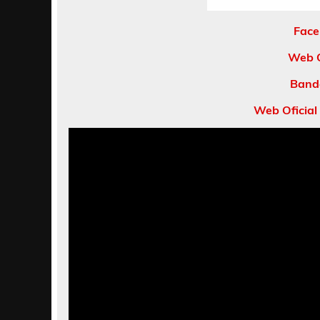
Face
Web O
Band
Web Oficial