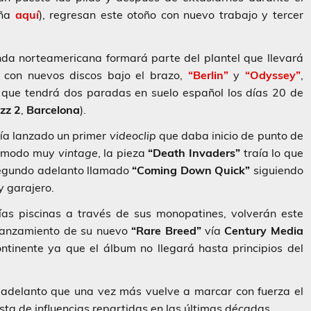
eña
aquí
), regresan este otoño con nuevo trabajo y tercer
da norteamericana formará parte del plantel que llevará
con nuevos discos bajo el brazo,
“Berlin”
y
“Odyssey”
,
 que tendrá dos paradas en suelo español los días 20 de
zz
2
,
Barcelona
).
ía lanzado un primer
videoclip
que daba inicio de punto de
 A modo muy
vintage
, la pieza
“Death Invaders”
traía lo que
segundo adelanto llamado
“Coming Down Quick”
siguiendo
y garajero.
as piscinas a través de sus monopatines, volverán este
 lanzamiento de su nuevo
“Rare Breed”
vía
Century Media
ontinente ya que el álbum no llegará hasta principios del
 adelanto que una vez más vuelve a marcar con fuerza el
ista de influencias repartidas en las últimas décadas.