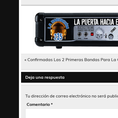
Navegación
« Confirmadas Las 2 Primeras Bandas Para La
de
entradas
Deja una respuesta
Tu dirección de correo electrónico no será publ
Comentario
*