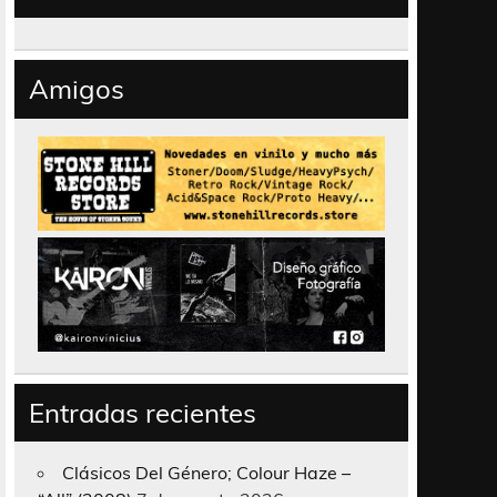
Amigos
Entradas recientes
Clásicos Del Género; Colour Haze –