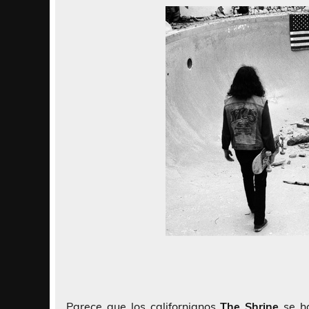
Parece que los californianos
The Shrine
se ha