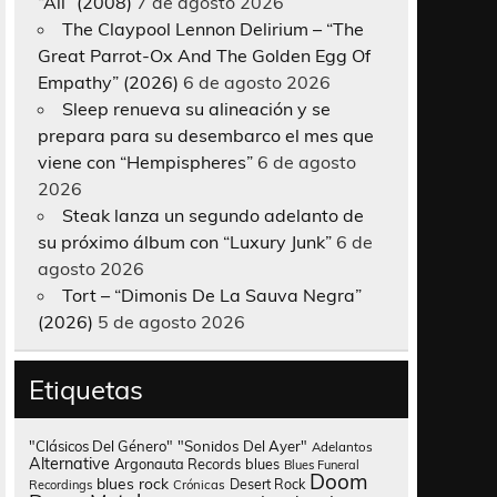
“All” (2008)
7 de agosto 2026
The Claypool Lennon Delirium – “The
Great Parrot-Ox And The Golden Egg Of
Empathy” (2026)
6 de agosto 2026
Sleep renueva su alineación y se
prepara para su desembarco el mes que
viene con “Hempispheres”
6 de agosto
2026
Steak lanza un segundo adelanto de
su próximo álbum con “Luxury Junk”
6 de
agosto 2026
Tort – “Dimonis De La Sauva Negra”
(2026)
5 de agosto 2026
Etiquetas
"Clásicos Del Género"
"Sonidos Del Ayer"
Adelantos
Alternative
Argonauta Records
blues
Blues Funeral
Doom
blues rock
Desert Rock
Recordings
Crónicas