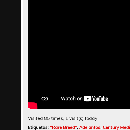
Visited 85 times, 1 visit(s) today
Etiquetas:
"Rare Breed"
,
Adelantos
,
Century Med