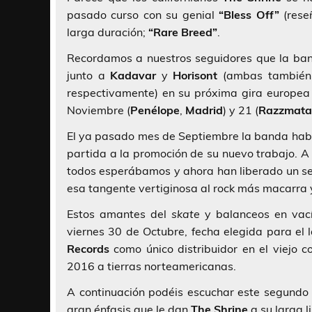
pasado curso con su genial
“Bless Off”
(res
larga duración;
“Rare Breed”
.
Recordamos a nuestros seguidores que la ban
junto a
Kadavar
y
Horisont
(ambas también 
respectivamente) en su próxima gira europea
Noviembre (
Penélope
,
Madrid
) y 21 (
Razzmata
El ya pasado mes de Septiembre la banda hab
partida a la promoción de su nuevo trabajo.
todos esperábamos y ahora han liberado un 
esa tangente vertiginosa al rock más macarra 
Estos amantes del
skate
y balanceos en vací
viernes 30 de Octubre, fecha elegida para el
Records
como único distribuidor en el viejo c
2016 a tierras norteamericanas.
A continuación podéis escuchar este segundo
gran énfasis que le dan
The Shrine
a su larga l