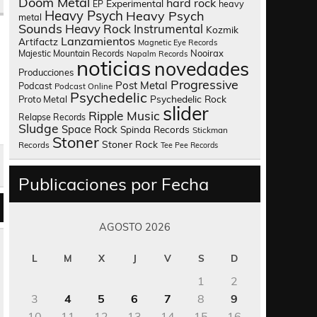
Doom Metal
hard rock
Experimental
heavy
EP
Heavy Psych
Heavy Psych
metal
Sounds
Heavy Rock
Instrumental
Kozmik
Lanzamientos
Artifactz
Magnetic Eye Records
Nooirax
Majestic Mountain Records
Napalm Records
noticias
novedades
Producciones
Progressive
Post Metal
Podcast
Podcast Online
Psychedelic
Psychedelic Rock
Proto Metal
slider
Ripple Music
Relapse Records
Sludge
Space Rock
Spinda Records
Stickman
Stoner
Stoner Rock
Records
Tee Pee Records
Publicaciones por Fecha
AGOSTO 2026
L
M
X
J
V
S
D
1
2
3
4
5
6
7
8
9
10
11
12
13
14
15
16