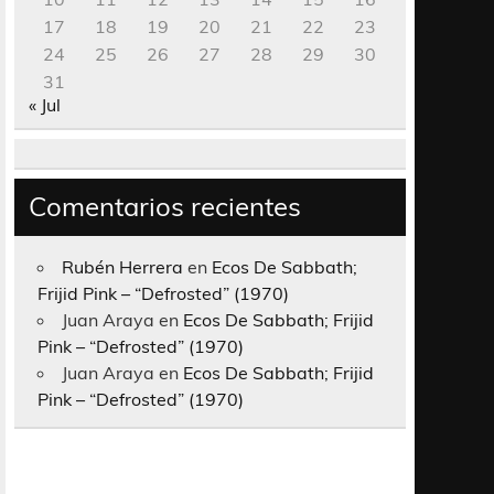
17
18
19
20
21
22
23
24
25
26
27
28
29
30
31
« Jul
Comentarios recientes
Rubén Herrera
en
Ecos De Sabbath;
Frijid Pink – “Defrosted” (1970)
Juan Araya
en
Ecos De Sabbath; Frijid
Pink – “Defrosted” (1970)
Juan Araya
en
Ecos De Sabbath; Frijid
Pink – “Defrosted” (1970)