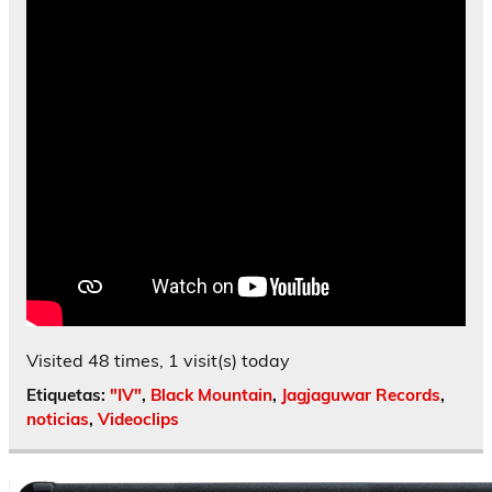
Visited 48 times, 1 visit(s) today
Etiquetas:
"IV"
,
Black Mountain
,
Jagjaguwar Records
,
noticias
,
Videoclips