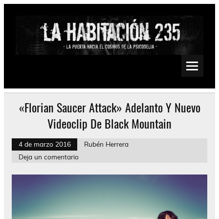
Saltar
al
contenido
La Habitación 235
Psychedelic, Stoner, Doom, Sludge, Fuzz, Space, Drone
«Florian Saucer Attack» Adelanto Y Nuevo
Videoclip De Black Mountain
4 de marzo 2016
Rubén Herrera
Deja un comentario