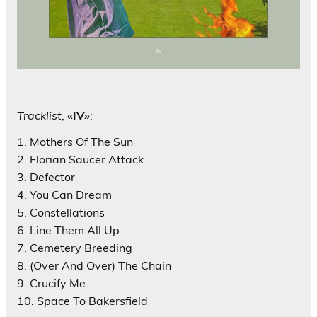
Tracklist
,
«IV»
;
1. Mothers Of The Sun
2. Florian Saucer Attack
3. Defector
4. You Can Dream
5. Constellations
6. Line Them All Up
7. Cemetery Breeding
8. (Over And Over) The Chain
9. Crucify Me
10. Space To Bakersfield