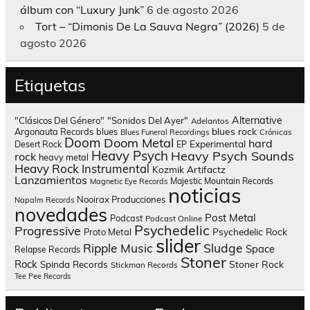
álbum con “Luxury Junk”
6 de agosto 2026
Tort – “Dimonis De La Sauva Negra” (2026)
5 de
agosto 2026
Etiquetas
Alternative
"Clásicos Del Género"
"Sonidos Del Ayer"
Adelantos
blues rock
Argonauta Records
blues
Blues Funeral Recordings
Crónicas
Doom
Doom Metal
hard
Experimental
Desert Rock
EP
Heavy Psych
Heavy Psych Sounds
rock
heavy metal
Heavy Rock
Instrumental
Kozmik Artifactz
Lanzamientos
Majestic Mountain Records
Magnetic Eye Records
noticias
Nooirax Producciones
Napalm Records
novedades
Post Metal
Podcast
Podcast Online
Psychedelic
Progressive
Psychedelic Rock
Proto Metal
slider
Sludge
Ripple Music
Space
Relapse Records
Stoner
Rock
Spinda Records
Stoner Rock
Stickman Records
Tee Pee Records