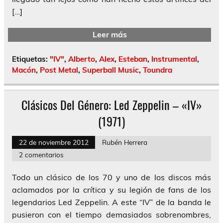
[…]
Leer más
Etiquetas:
"IV"
,
Alberto
,
Alex
,
Esteban
,
Instrumental
,
Macón
,
Post Metal
,
Superball Music
,
Toundra
Clásicos Del Género: Led Zeppelin – «IV»
(1971)
22 de noviembre 2012
Rubén Herrera
2 comentarios
Todo un clásico de los 70 y uno de los discos más
aclamados por la crítica y su legión de fans de los
legendarios Led Zeppelin. A este “IV” de la banda le
pusieron con el tiempo demasiados sobrenombres,