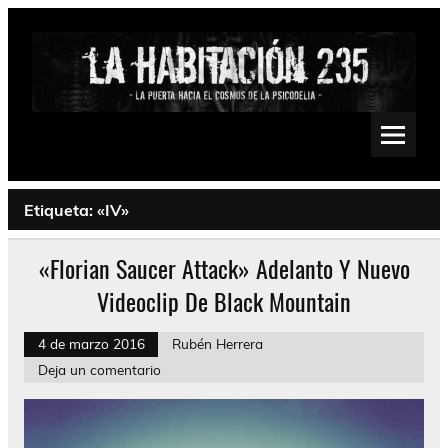
Saltar
al
contenido
La Habitación 235
Psychedelic, Stoner, Doom, Sludge, Fuzz, Space, Drone
Etiqueta:
«IV»
«Florian Saucer Attack» Adelanto Y Nuevo
Videoclip De Black Mountain
4 de marzo 2016
Rubén Herrera
Deja un comentario