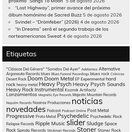
próximo “Songs To Moon”
5 de agosto 2026
“Lost Highway”, primer avance del próximo
álbum homónimo de Sacred Buzz
5 de agosto 2026
Svindel – “Drömfeber” (2026)
4 de agosto 2026
“In Dreams” será el segundo trabajo de los
norteamericanos Sweat
4 de agosto 2026
Etiquetas
Alternative
"Clásicos Del Género"
"Sonidos Del Ayer"
Adelantos
blues rock
Argonauta Records
blues
Blues Funeral Recordings
Crónicas
Doom
Doom Metal
hard
Experimental
Desert Rock
EP
Heavy Psych
Heavy Psych Sounds
rock
heavy metal
Heavy Rock
Instrumental
Kozmik Artifactz
Lanzamientos
Majestic Mountain Records
Magnetic Eye Records
noticias
Nooirax Producciones
Napalm Records
novedades
Post Metal
Podcast
Podcast Online
Psychedelic
Progressive
Psychedelic Rock
Proto Metal
slider
Sludge
Ripple Music
Space
Relapse Records
Stoner
Rock
Spinda Records
Stoner Rock
Stickman Records