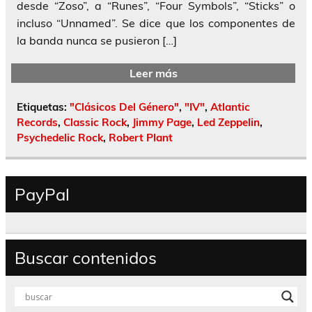
desde “Zoso”, a “Runes”, “Four Symbols”, “Sticks” o
incluso “Unnamed”. Se dice que los componentes de
la banda nunca se pusieron […]
Leer más
Etiquetas:
"Clásicos Del Género"
,
"IV"
,
Atlantic
Records
,
Classic Rock
,
Jimmy Page
,
Led Zeppelin
,
Psychedelic Rock
,
Robert Plant
PayPal
Buscar contenidos