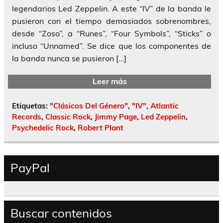
legendarios Led Zeppelin. A este “IV” de la banda le
pusieron con el tiempo demasiados sobrenombres,
desde “Zoso”, a “Runes”, “Four Symbols”, “Sticks” o
incluso “Unnamed”. Se dice que los componentes de
la banda nunca se pusieron […]
Leer más
Etiquetas:
"Clásicos Del Género"
,
"IV"
,
Atlantic
Records
,
Classic Rock
,
Jimmy Page
,
Led Zeppelin
,
Psychedelic Rock
,
Robert Plant
PayPal
Buscar contenidos