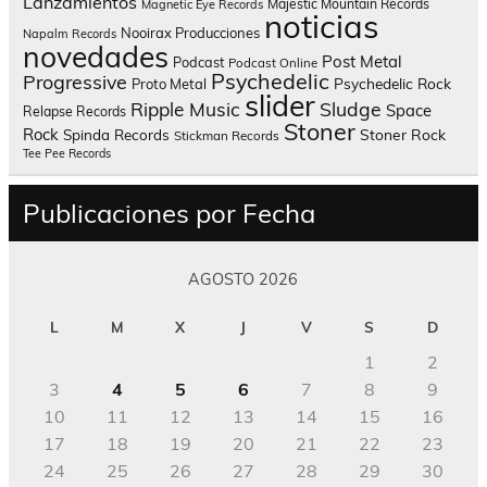
Lanzamientos
Majestic Mountain Records
Magnetic Eye Records
noticias
Nooirax Producciones
Napalm Records
novedades
Post Metal
Podcast
Podcast Online
Psychedelic
Progressive
Psychedelic Rock
Proto Metal
slider
Sludge
Ripple Music
Space
Relapse Records
Stoner
Rock
Spinda Records
Stoner Rock
Stickman Records
Tee Pee Records
Publicaciones por Fecha
AGOSTO 2026
L
M
X
J
V
S
D
1
2
3
4
5
6
7
8
9
10
11
12
13
14
15
16
17
18
19
20
21
22
23
24
25
26
27
28
29
30