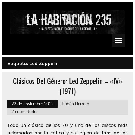
Saltar
al
contenido
La Habitación 235
Psychedelic, Stoner, Doom, Sludge, Fuzz, Space, Drone
Etiqueta:
Led Zeppelin
Clásicos Del Género: Led Zeppelin – «IV»
(1971)
22 de noviembre 2012
Rubén Herrera
2 comentarios
Todo un clásico de los 70 y uno de los discos más
aclamados por la crítica y su legión de fans de los