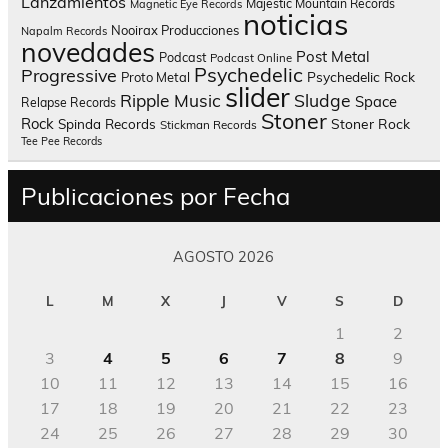
Lanzamientos
Majestic Mountain Records
Magnetic Eye Records
noticias
Nooirax Producciones
Napalm Records
novedades
Post Metal
Podcast
Podcast Online
Psychedelic
Progressive
Psychedelic Rock
Proto Metal
slider
Sludge
Ripple Music
Space
Relapse Records
Stoner
Rock
Spinda Records
Stoner Rock
Stickman Records
Tee Pee Records
Publicaciones por Fecha
AGOSTO 2026
L
M
X
J
V
S
D
1
2
3
4
5
6
7
8
9
10
11
12
13
14
15
16
17
18
19
20
21
22
23
24
25
26
27
28
29
30