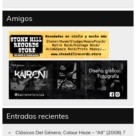
Amigos
Entradas recientes
Clásicos Del Género; Colour Haze – “All” (2008)
7