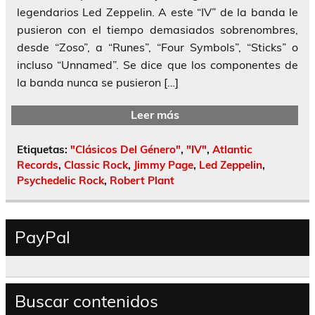
legendarios Led Zeppelin. A este “IV” de la banda le
pusieron con el tiempo demasiados sobrenombres,
desde “Zoso”, a “Runes”, “Four Symbols”, “Sticks” o
incluso “Unnamed”. Se dice que los componentes de
la banda nunca se pusieron […]
Leer más
Etiquetas:
"Clásicos Del Género"
,
"IV"
,
Atlantic
Records
,
Classic Rock
,
Jimmy Page
,
Led Zeppelin
,
Psychedelic Rock
,
Robert Plant
PayPal
Buscar contenidos