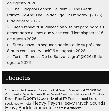
de agosto 2026
The Claypool Lennon Delirium – “The Great
Parrot-Ox And The Golden Egg Of Empathy” (2026)
6 de agosto 2026
Sleep renueva su alineación y se prepara para su
desembarco el mes que viene con “Hempispheres”
6
de agosto 2026
Steak lanza un segundo adelanto de su próximo
álbum con “Luxury Junk”
6 de agosto 2026
Tort – “Dimonis De La Sauva Negra” (2026)
5 de
agosto 2026
Etiquetas
Alternative
"Clásicos Del Género"
"Sonidos Del Ayer"
Adelantos
blues rock
Argonauta Records
blues
Blues Funeral Recordings
Crónicas
Doom
Doom Metal
hard
Experimental
Desert Rock
EP
Heavy Psych
Heavy Psych Sounds
rock
heavy metal
Heavy Rock
Instrumental
Kozmik Artifactz