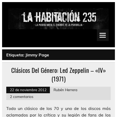
Saltar
al
contenido
La Habitación 235
Psychedelic, Stoner, Doom, Sludge, Fuzz, Space, Drone
Etiqueta:
Jimmy Page
Clásicos Del Género: Led Zeppelin – «IV»
(1971)
22 de noviembre 2012
Rubén Herrera
2 comentarios
Todo un clásico de los 70 y uno de los discos más
aclamados por la crítica y su legión de fans de los