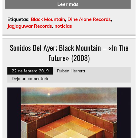
Leer más
Etiquetas:
Black Mountain
,
Dine Alone Records
,
Jagjaguwar Records
,
noticias
Sonidos Del Ayer; Black Mountain – «In The
Future» (2008)
22 de febrero 2019
Rubén Herrera
Deja un comentario