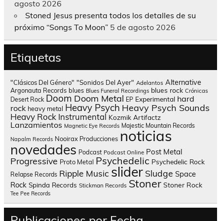
agosto 2026
Stoned Jesus presenta todos los detalles de su
próximo “Songs To Moon”
5 de agosto 2026
Etiquetas
Alternative
"Clásicos Del Género"
"Sonidos Del Ayer"
Adelantos
blues rock
Argonauta Records
blues
Blues Funeral Recordings
Crónicas
Doom
Doom Metal
hard
Experimental
Desert Rock
EP
Heavy Psych
Heavy Psych Sounds
rock
heavy metal
Heavy Rock
Instrumental
Kozmik Artifactz
Lanzamientos
Majestic Mountain Records
Magnetic Eye Records
noticias
Nooirax Producciones
Napalm Records
novedades
Post Metal
Podcast
Podcast Online
Psychedelic
Progressive
Psychedelic Rock
Proto Metal
slider
Sludge
Ripple Music
Space
Relapse Records
Stoner
Rock
Spinda Records
Stoner Rock
Stickman Records
Tee Pee Records
Publicaciones por Fecha