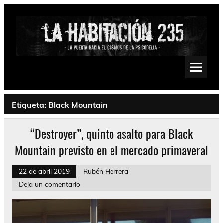
Saltar
al
contenido
La Habitación 235
Psychedelic, Stoner, Doom, Sludge, Fuzz, Space, Drone
Etiqueta:
Black Mountain
“Destroyer”, quinto asalto para Black
Mountain previsto en el mercado primaveral
22 de abril 2019
Rubén Herrera
Deja un comentario