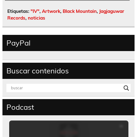
Etiquetas:
"IV"
,
Artwork
,
Black Mountain
,
Jagjaguwar
Records
,
noticias
PayPal
Buscar contenidos
Podcast