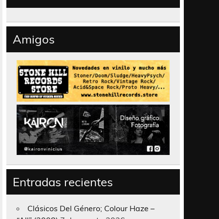
Amigos
Entradas recientes
Clásicos Del Género; Colour Haze –