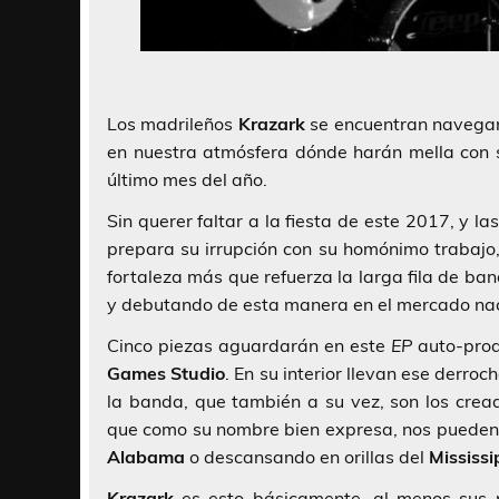
Los madrileños
Krazark
se encuentran navegand
en nuestra atmósfera dónde harán mella con 
último mes del año.
Sin querer faltar a la fiesta de este 2017, y
prepara su irrupción con su homónimo trabajo
fortaleza más que refuerza la larga fila de ba
y debutando de esta manera en el mercado nac
Cinco piezas aguardarán en este
EP
auto-prod
Games Studio
. En su interior llevan ese derroc
la banda, que también a su vez, son los crea
que como su nombre bien expresa, nos pueden 
Alabama
o descansando en orillas del
Mississi
Krazark
es esto básicamente, al menos sus pr