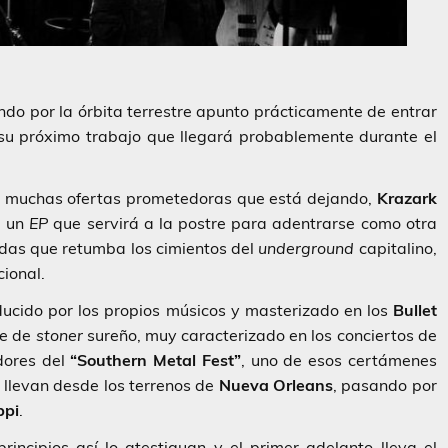
o por la órbita terrestre apunto prácticamente de entrar
su próximo trabajo que llegará probablemente durante el
 las muchas ofertas prometedoras que está dejando,
Krazark
, un
EP
que servirá a la postre para adentrarse como otra
ndas que retumba los cimientos del
underground
capitalino,
ional.
ucido por los propios músicos y masterizado en los
Bullet
he de
stoner
sureño, muy caracterizado en los conciertos de
dores del
“Southern Metal Fest”
, uno de esos certámenes
llevan desde los terrenos de
Nueva Orleans
, pasando por
ppi
.
incipios así lo atestiguan y el primer adelanto lleva el