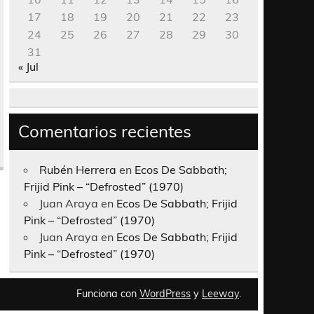
17
18
19
20
21
22
23
24
25
26
27
28
29
30
31
« Jul
Comentarios recientes
Rubén Herrera
en
Ecos De Sabbath;
Frijid Pink – “Defrosted” (1970)
Juan Araya
en
Ecos De Sabbath; Frijid
Pink – “Defrosted” (1970)
Juan Araya
en
Ecos De Sabbath; Frijid
Pink – “Defrosted” (1970)
Funciona con
WordPress
y
Leeway
.