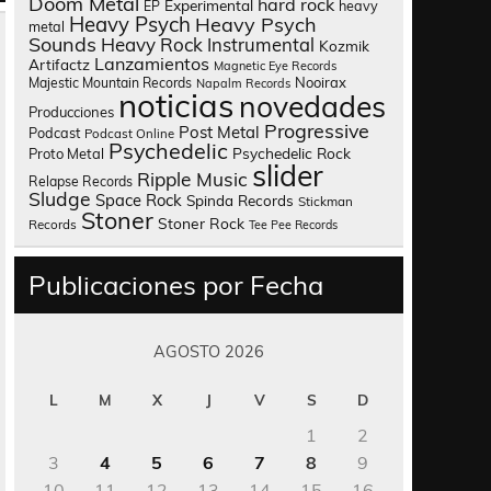
Doom Metal
hard rock
Experimental
heavy
EP
Heavy Psych
Heavy Psych
metal
Sounds
Heavy Rock
Instrumental
Kozmik
Lanzamientos
Artifactz
Magnetic Eye Records
Nooirax
Majestic Mountain Records
Napalm Records
noticias
novedades
Producciones
Progressive
Post Metal
Podcast
Podcast Online
Psychedelic
Psychedelic Rock
Proto Metal
slider
Ripple Music
Relapse Records
Sludge
Space Rock
Spinda Records
Stickman
Stoner
Stoner Rock
Records
Tee Pee Records
Publicaciones por Fecha
AGOSTO 2026
L
M
X
J
V
S
D
1
2
3
4
5
6
7
8
9
10
11
12
13
14
15
16