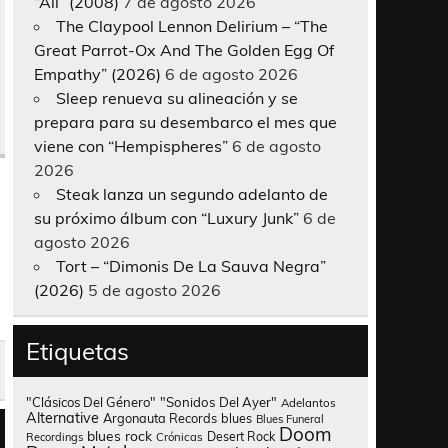
“All” (2008)
7 de agosto 2026
The Claypool Lennon Delirium – “The
Great Parrot-Ox And The Golden Egg Of
Empathy” (2026)
6 de agosto 2026
Sleep renueva su alineación y se
prepara para su desembarco el mes que
viene con “Hempispheres”
6 de agosto
2026
Steak lanza un segundo adelanto de
su próximo álbum con “Luxury Junk”
6 de
agosto 2026
Tort – “Dimonis De La Sauva Negra”
(2026)
5 de agosto 2026
Etiquetas
"Clásicos Del Género"
"Sonidos Del Ayer"
Adelantos
Alternative
Argonauta Records
blues
Blues Funeral
Doom
blues rock
Desert Rock
Recordings
Crónicas