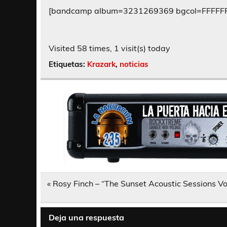
[bandcamp album=3231269369 bgcol=FFFFFF l
Visited 58 times, 1 visit(s) today
Etiquetas:
Krazark
,
noticias
Navegación
« Rosy Finch – “The Sunset Acoustic Sessions Vo
de
entradas
Deja una respuesta