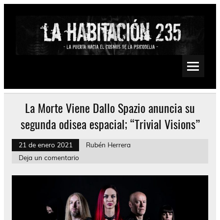
Saltar
al
contenido
La Habitación 235
Psychedelic, Stoner, Doom, Sludge, Fuzz, Space, Drone
La Morte Viene Dallo Spazio anuncia su
segunda odisea espacial; “Trivial Visions”
21 de enero 2021
Rubén Herrera
Deja un comentario