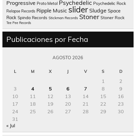
Psychedelic
Progressive
Psychedelic Rock
Proto Metal
slider
Sludge
Ripple Music
Space
Relapse Records
Stoner
Rock
Spinda Records
Stoner Rock
Stickman Records
Tee Pee Records
Publicaciones por Fecha
AGOSTO 2026
L
M
X
J
V
S
D
1
2
3
4
5
6
7
8
9
10
11
12
13
14
15
16
17
18
19
20
21
22
23
24
25
26
27
28
29
30
31
« Jul