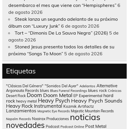
desembarco el mes que viene con “Hempispheres”
6
de agosto 2026
Steak lanza un segundo adelanto de su próximo
álbum con “Luxury Junk”
6 de agosto 2026
Tort – “Dimonis De La Sauva Negra” (2026)
5 de
agosto 2026
Stoned Jesus presenta todos los detalles de su
próximo “Songs To Moon”
5 de agosto 2026
Etiquetas
Alternative
"Clásicos Del Género"
"Sonidos Del Ayer"
Adelantos
blues rock
Argonauta Records
blues
Blues Funeral Recordings
Crónicas
Doom
Doom Metal
hard
Experimental
Desert Rock
EP
Heavy Psych
Heavy Psych Sounds
rock
heavy metal
Heavy Rock
Instrumental
Kozmik Artifactz
Lanzamientos
Majestic Mountain Records
Magnetic Eye Records
noticias
Nooirax Producciones
Napalm Records
novedades
Post Metal
Podcast
Podcast Online