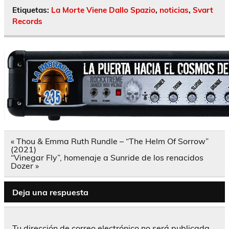
Etiquetas:
La Morte Viene Dallo Spazio
,
noticias
,
Svart
Records
Navegación
« Thou & Emma Ruth Rundle – “The Helm Of Sorrow”
de
(2021)
entradas
“Vinegar Fly”, homenaje a Sunride de los renacidos
Dozer »
Deja una respuesta
Tu dirección de correo electrónico no será publicada.