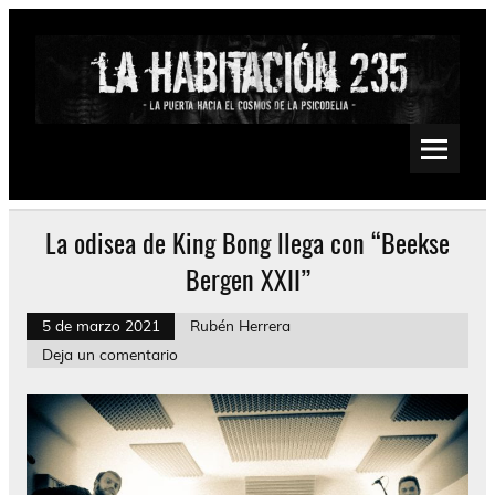
Saltar
al
contenido
La Habitación 235
Psychedelic, Stoner, Doom, Sludge, Fuzz, Space, Drone
La odisea de King Bong llega con “Beekse
Bergen XXII”
5 de marzo 2021
Rubén Herrera
Deja un comentario