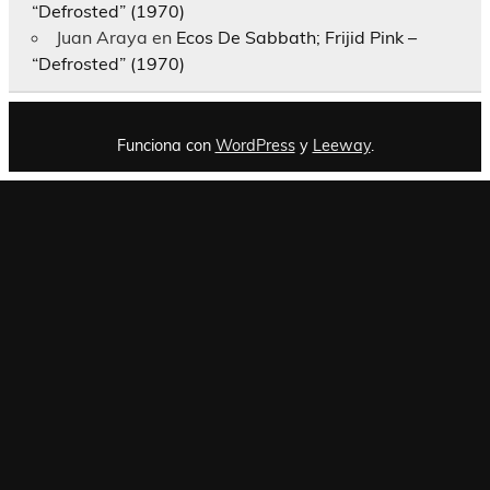
“Defrosted” (1970)
Juan Araya
en
Ecos De Sabbath; Frijid Pink –
“Defrosted” (1970)
Funciona con
WordPress
y
Leeway
.