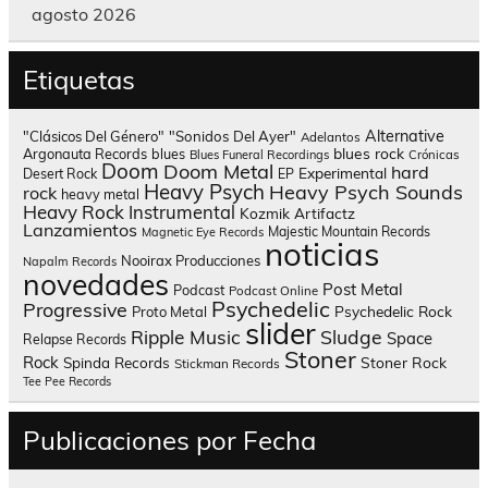
agosto 2026
Etiquetas
Alternative
"Clásicos Del Género"
"Sonidos Del Ayer"
Adelantos
blues rock
Argonauta Records
blues
Blues Funeral Recordings
Crónicas
Doom
Doom Metal
hard
Experimental
Desert Rock
EP
Heavy Psych
Heavy Psych Sounds
rock
heavy metal
Heavy Rock
Instrumental
Kozmik Artifactz
Lanzamientos
Majestic Mountain Records
Magnetic Eye Records
noticias
Nooirax Producciones
Napalm Records
novedades
Post Metal
Podcast
Podcast Online
Psychedelic
Progressive
Psychedelic Rock
Proto Metal
slider
Sludge
Ripple Music
Space
Relapse Records
Stoner
Rock
Spinda Records
Stoner Rock
Stickman Records
Tee Pee Records
Publicaciones por Fecha