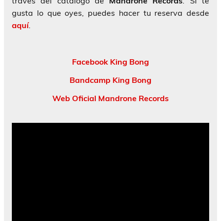
través del catálogo de
Mandrone Records
. Si te
gusta lo que oyes, puedes hacer tu reserva desde
aquí
.
Facebook King Bong
Bandcamp King Bong
Web Oficial Mandrone Records