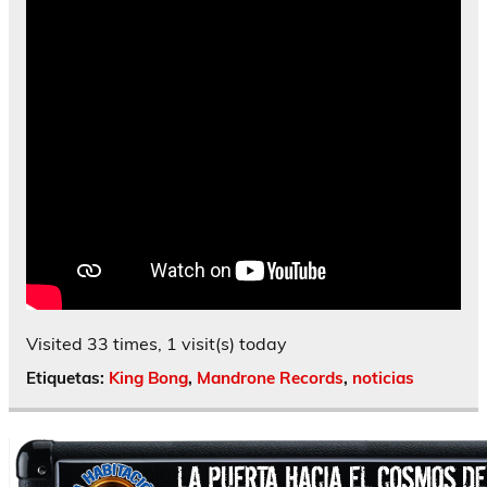
Visited 33 times, 1 visit(s) today
Etiquetas:
King Bong
,
Mandrone Records
,
noticias