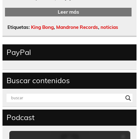
Leer más
Etiquetas:
King Bong
,
Mandrone Records
,
noticias
PayPal
Buscar contenidos
Podcast