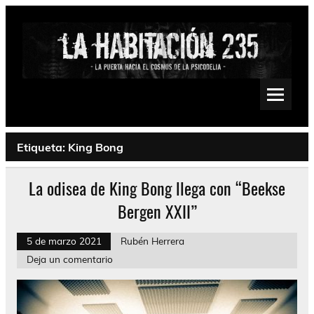
Saltar
al
contenido
La Habitación 235
Psychedelic, Stoner, Doom, Sludge, Fuzz, Space, Drone
Etiqueta:
King Bong
La odisea de King Bong llega con “Beekse
Bergen XXII”
5 de marzo 2021
Rubén Herrera
Deja un comentario