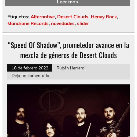
Leer más
Etiquetas:
Alternative
,
Desert Clouds
,
Heavy Rock
,
Mandrone Records
,
novedades
,
slider
“Speed Of Shadow”, prometedor avance en la
mezcla de géneros de Desert Clouds
18 de febrero 2022
Rubén Herrera
Deja un comentario