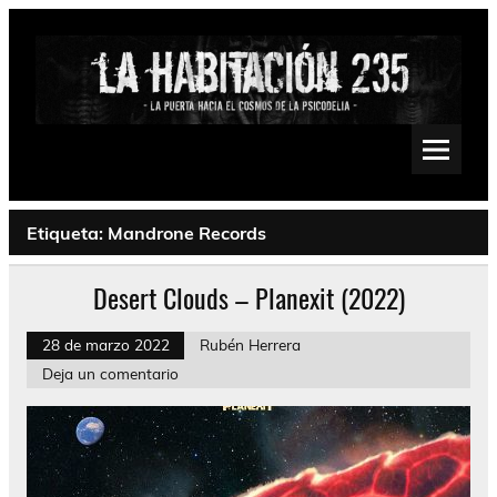
Saltar
al
contenido
La Habitación 235
Psychedelic, Stoner, Doom, Sludge, Fuzz, Space, Drone
Etiqueta:
Mandrone Records
Desert Clouds – Planexit (2022)
28 de marzo 2022
Rubén Herrera
Deja un comentario