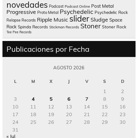
novedades
Post Metal
Podcast
Podcast Online
Psychedelic
Progressive
Psychedelic Rock
Proto Metal
slider
Sludge
Ripple Music
Space
Relapse Records
Stoner
Rock
Spinda Records
Stoner Rock
Stickman Records
Tee Pee Records
Publicaciones por Fecha
AGOSTO 2026
L
M
X
J
V
S
D
1
2
3
4
5
6
7
8
9
10
11
12
13
14
15
16
17
18
19
20
21
22
23
24
25
26
27
28
29
30
31
« Jul