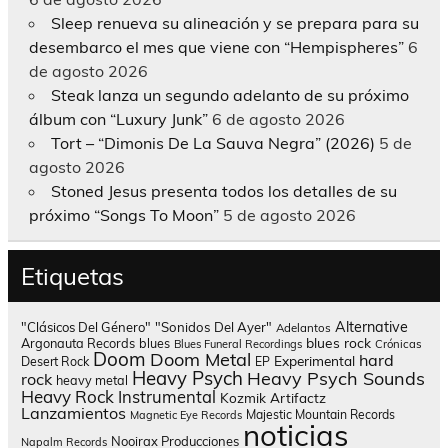
Sleep renueva su alineación y se prepara para su
desembarco el mes que viene con “Hempispheres”
6
de agosto 2026
Steak lanza un segundo adelanto de su próximo
álbum con “Luxury Junk”
6 de agosto 2026
Tort – “Dimonis De La Sauva Negra” (2026)
5 de
agosto 2026
Stoned Jesus presenta todos los detalles de su
próximo “Songs To Moon”
5 de agosto 2026
Etiquetas
Alternative
"Clásicos Del Género"
"Sonidos Del Ayer"
Adelantos
blues rock
Argonauta Records
blues
Blues Funeral Recordings
Crónicas
Doom
Doom Metal
hard
Experimental
Desert Rock
EP
Heavy Psych
Heavy Psych Sounds
rock
heavy metal
Heavy Rock
Instrumental
Kozmik Artifactz
Lanzamientos
Majestic Mountain Records
Magnetic Eye Records
noticias
Nooirax Producciones
Napalm Records