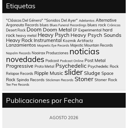
Etiquetas
Alternative
"Clásicos Del Género"
"Sonidos Del Ayer"
Adelantos
blues rock
Argonauta Records
blues
Blues Funeral Recordings
Crónicas
Doom
Doom Metal
hard
Experimental
Desert Rock
EP
Heavy Psych
Heavy Psych Sounds
rock
heavy metal
Heavy Rock
Instrumental
Kozmik Artifactz
Lanzamientos
Majestic Mountain Records
Magnetic Eye Records
noticias
Nooirax Producciones
Napalm Records
novedades
Post Metal
Podcast
Podcast Online
Psychedelic
Progressive
Psychedelic Rock
Proto Metal
slider
Sludge
Ripple Music
Space
Relapse Records
Stoner
Rock
Spinda Records
Stoner Rock
Stickman Records
Tee Pee Records
Publicaciones por Fecha
AGOSTO 2026