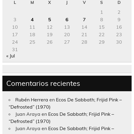
L
M
X
J
V
S
D
1
2
3
4
5
6
7
8
9
10
11
12
13
14
15
16
17
18
19
20
21
22
23
24
25
26
27
28
29
30
31
« Jul
Comentarios recientes
Rubén Herrera
en
Ecos De Sabbath; Frijid Pink –
“Defrosted” (1970)
Juan Araya
en
Ecos De Sabbath; Frijid Pink –
“Defrosted” (1970)
Juan Araya
en
Ecos De Sabbath; Frijid Pink –