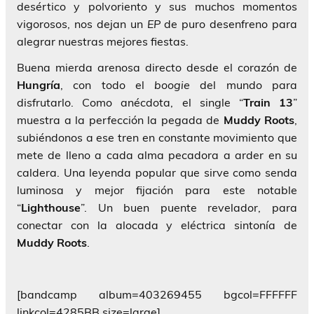
desértico y polvoriento y sus muchos momentos
vigorosos, nos dejan un
EP
de puro desenfreno para
alegrar nuestras mejores fiestas.
Buena mierda arenosa directo desde el corazón de
Hungría
, con todo el
boogie
del mundo para
disfrutarlo. Como anécdota, el single “
Train 13
”
muestra a la perfección la pegada de
Muddy Roots
,
subiéndonos a ese tren en constante movimiento que
mete de lleno a cada alma pecadora a arder en su
caldera. Una leyenda popular que sirve como senda
luminosa y mejor fijación para este notable
“
Lighthouse
”. Un buen puente revelador, para
conectar con la alocada y eléctrica sintonía de
Muddy Roots
.
[bandcamp album=403269455 bgcol=FFFFFF
linkcol=4285BB size=large]