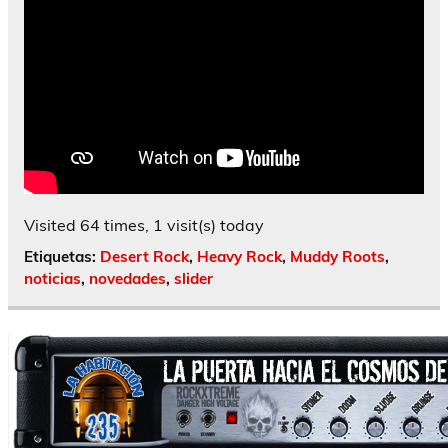
Visited 64 times, 1 visit(s) today
Etiquetas:
Desert Rock
,
Heavy Rock
,
Muddy Roots
,
noticias
,
novedades
,
slider