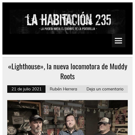
Saltar
al
contenido
La Habitación 235
Psychedelic, Stoner, Doom, Sludge, Fuzz, Space, Drone
«Lighthouse», la nueva locomotora de Muddy
Roots
21 de julio 2021
Rubén Herrera
Deja un comentario