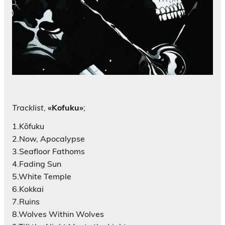
Tracklist
,
«Kofuku»
;
1.Kōfuku
2.Now, Apocalypse
3.Seafloor Fathoms
4.Fading Sun
5.White Temple
6.Kokkai
7.Ruins
8.Wolves Within Wolves