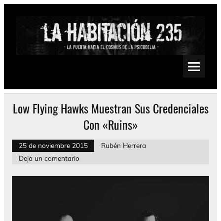
Saltar
al
contenido
La Habitación 235
Psychedelic, Stoner, Doom, Sludge, Fuzz, Space, Drone
Low Flying Hawks Muestran Sus Credenciales
Con «Ruins»
25 de noviembre 2015
Rubén Herrera
Deja un comentario