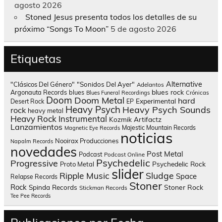
agosto 2026
Stoned Jesus presenta todos los detalles de su
próximo “Songs To Moon”
5 de agosto 2026
Etiquetas
Alternative
"Clásicos Del Género"
"Sonidos Del Ayer"
Adelantos
blues rock
Argonauta Records
blues
Blues Funeral Recordings
Crónicas
Doom
Doom Metal
hard
Experimental
Desert Rock
EP
Heavy Psych
Heavy Psych Sounds
rock
heavy metal
Heavy Rock
Instrumental
Kozmik Artifactz
Lanzamientos
Majestic Mountain Records
Magnetic Eye Records
noticias
Nooirax Producciones
Napalm Records
novedades
Post Metal
Podcast
Podcast Online
Psychedelic
Progressive
Psychedelic Rock
Proto Metal
slider
Sludge
Ripple Music
Space
Relapse Records
Stoner
Rock
Spinda Records
Stoner Rock
Stickman Records
Tee Pee Records