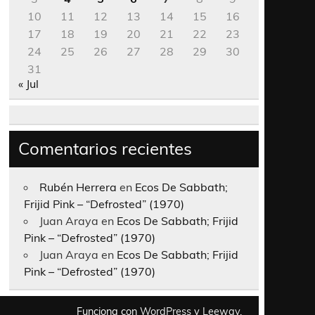
10
11
12
13
14
15
16
17
18
19
20
21
22
23
24
25
26
27
28
29
30
31
« Jul
Comentarios recientes
Rubén Herrera
en
Ecos De Sabbath;
Frijid Pink – “Defrosted” (1970)
Juan Araya
en
Ecos De Sabbath; Frijid
Pink – “Defrosted” (1970)
Juan Araya
en
Ecos De Sabbath; Frijid
Pink – “Defrosted” (1970)
Funciona con
WordPress
y
Leeway
.