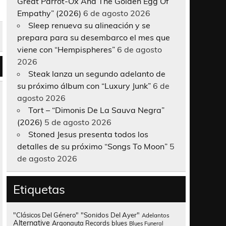
Great Parrot-Ox And The Golden Egg Of
Empathy” (2026)
6 de agosto 2026
Sleep renueva su alineación y se
prepara para su desembarco el mes que
viene con “Hempispheres”
6 de agosto
2026
Steak lanza un segundo adelanto de
su próximo álbum con “Luxury Junk”
6 de
agosto 2026
Tort – “Dimonis De La Sauva Negra”
(2026)
5 de agosto 2026
Stoned Jesus presenta todos los
detalles de su próximo “Songs To Moon”
5
de agosto 2026
Etiquetas
"Clásicos Del Género"
"Sonidos Del Ayer"
Adelantos
Alternative
Argonauta Records
blues
Blues Funeral