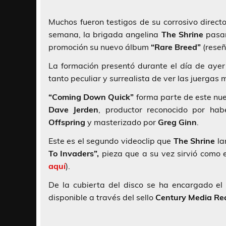
Muchos fueron testigos de su corrosivo direct
semana, la brigada angelina
The Shrine
pasar
promoción su nuevo álbum
“Rare Breed”
(rese
La formación presentó durante el día de ayer
tanto peculiar y surrealista de ver las juerg
“Coming Down Quick”
forma parte de este nue
Dave Jerden
, productor reconocido por h
Offspring
y masterizado por
Greg Ginn
.
Este es el segundo videoclip que
The Shrine
la
To Invaders”,
pieza que a su vez sirvió como 
aquí
).
De la cubierta del disco se ha encargado el
disponible a través del sello
Century Media Re