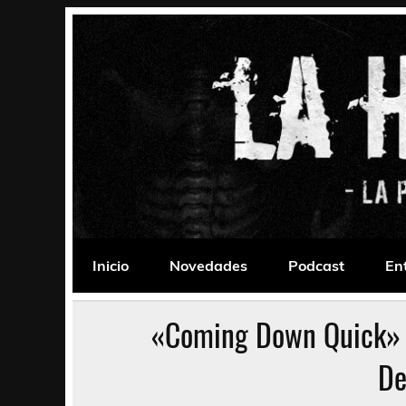
Saltar
al
contenido
La Habitación 235
Psychedelic, Stoner, Doom, Sludge, Fuzz, Space,
Inicio
Novedades
Podcast
En
«Coming Down Quick» 
De