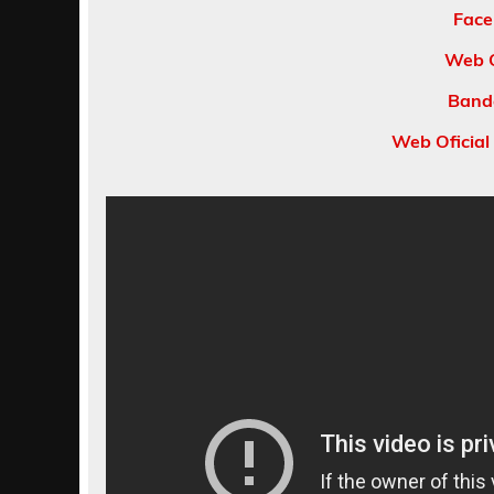
Face
Web O
Band
Web Oficial