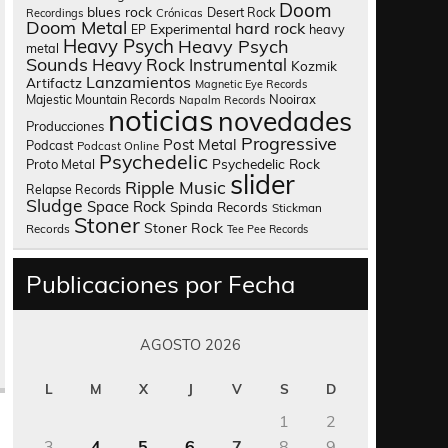
Doom
blues rock
Desert Rock
Recordings
Crónicas
Doom Metal
hard rock
Experimental
heavy
EP
Heavy Psych
Heavy Psych
metal
Sounds
Heavy Rock
Instrumental
Kozmik
Lanzamientos
Artifactz
Magnetic Eye Records
Nooirax
Majestic Mountain Records
Napalm Records
noticias
novedades
Producciones
Progressive
Post Metal
Podcast
Podcast Online
Psychedelic
Psychedelic Rock
Proto Metal
slider
Ripple Music
Relapse Records
Sludge
Space Rock
Spinda Records
Stickman
Stoner
Stoner Rock
Records
Tee Pee Records
Publicaciones por Fecha
AGOSTO 2026
L
M
X
J
V
S
D
1
2
3
4
5
6
7
8
9