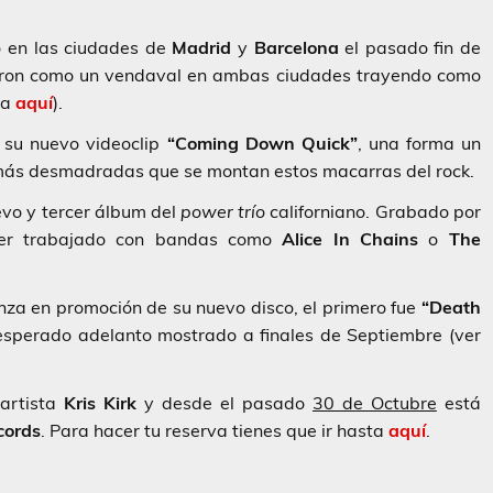
o en las ciudades de
Madrid
y
Barcelona
el pasado fin de
on como un vendaval en ambas ciudades trayendo como
ña
aquí
).
 su nuevo videoclip
“Coming Down Quick”
, una forma un
as más desmadradas que se montan estos macarras del rock.
vo y tercer álbum del
power trío
californiano. Grabado por
aber trabajado con bandas como
Alice In Chains
o
The
nza en promoción de su nuevo disco, el primero fue
“Death
esperado adelanto mostrado a finales de Septiembre (ver
 artista
Kris Kirk
y desde el pasado
30 de Octubre
está
cords
. Para hacer tu reserva tienes que ir hasta
aquí
.