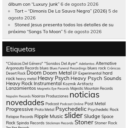
álbum con “Luxury Junk”
6 de agosto 2026
Tort – “Dimonis De La Sauva Negra” (2026)
5 de
agosto 2026
Stoned Jesus presenta todos los detalles de su
próximo “Songs To Moon”
5 de agosto 2026
Etiquetas
Alternative
"Clásicos Del Género"
"Sonidos Del Ayer"
Adelantos
blues rock
Argonauta Records
blues
Blues Funeral Recordings
Crónicas
Doom
Doom Metal
hard
Experimental
Desert Rock
EP
Heavy Psych
Heavy Psych Sounds
rock
heavy metal
Heavy Rock
Instrumental
Kozmik Artifactz
Lanzamientos
Majestic Mountain Records
Magnetic Eye Records
noticias
Nooirax Producciones
Napalm Records
novedades
Post Metal
Podcast
Podcast Online
Psychedelic
Progressive
Psychedelic Rock
Proto Metal
slider
Sludge
Ripple Music
Space
Relapse Records
Stoner
Rock
Spinda Records
Stoner Rock
Stickman Records
Tee Pee Records