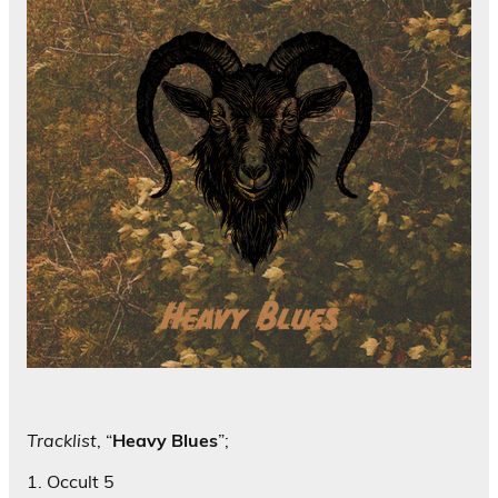
Tracklist
, “
Heavy Blues
”;
1. Occult 5