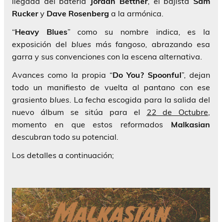
llegada del batería
Jordan Bettner
, el bajista
Sam
Rucker
y
Dave Rosenberg
a la armónica.
“
Heavy Blues
” como su nombre indica, es la
exposición del
blues
más fangoso, abrazando esa
garra y sus convenciones con la escena alternativa.
Avances como la propia “
Do You? Spoonful
”, dejan
todo un manifiesto de vuelta al pantano con ese
grasiento
blues
. La fecha escogida para la salida del
nuevo álbum se sitúa para el
22 de Octubre
,
momento en que estos reformados
Malkasian
descubran todo su potencial.
Los detalles a continuación;