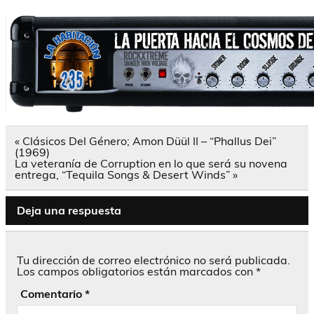
Navegación
« Clásicos Del Género; Amon Düül II – “Phallus Dei”
de
(1969)
entradas
La veteranía de Corruption en lo que será su novena
entrega, “Tequila Songs & Desert Winds” »
Deja una respuesta
Tu dirección de correo electrónico no será publicada.
Los campos obligatorios están marcados con
*
Comentario
*