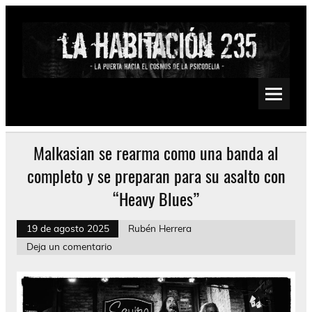
Saltar
al
contenido
La Habitación 235
Psychedelic, Stoner, Doom, Sludge, Fuzz, Space, Drone
Malkasian se rearma como una banda al
completo y se preparan para su asalto con
“Heavy Blues”
19 de agosto 2025
Rubén Herrera
Deja un comentario