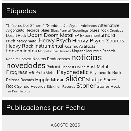
Etiquetas
Alternative
"Clásicos Del Género"
"Sonidos Del Ayer"
Adelantos
blues rock
Argonauta Records
blues
Blues Funeral Recordings
Crónicas
Doom
Doom Metal
hard
Experimental
Desert Rock
EP
Heavy Psych
Heavy Psych Sounds
rock
heavy metal
Heavy Rock
Instrumental
Kozmik Artifactz
Lanzamientos
Majestic Mountain Records
Magnetic Eye Records
noticias
Nooirax Producciones
Napalm Records
novedades
Post Metal
Podcast
Podcast Online
Psychedelic
Progressive
Psychedelic Rock
Proto Metal
slider
Sludge
Ripple Music
Space
Relapse Records
Stoner
Rock
Spinda Records
Stoner Rock
Stickman Records
Tee Pee Records
Publicaciones por Fecha
AGOSTO 2026