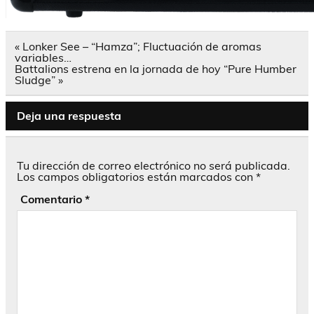
Navegación
« Lonker See – “Hamza”; Fluctuación de aromas
de
variables…
entradas
Battalions estrena en la jornada de hoy “Pure Humber
Sludge” »
Deja una respuesta
Tu dirección de correo electrónico no será publicada.
Los campos obligatorios están marcados con
*
Comentario
*