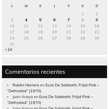
L
M
X
J
V
S
D
1
2
3
4
5
6
7
8
9
10
11
12
13
14
15
16
17
18
19
20
21
22
23
24
25
26
27
28
29
30
31
« Jul
Comentarios recientes
Rubén Herrera
en
Ecos De Sabbath; Frijid Pink –
“Defrosted” (1970)
Juan Araya
en
Ecos De Sabbath; Frijid Pink –
“Defrosted” (1970)
Juan Araya
en
Ecos De Sabbath; Frijid Pink –