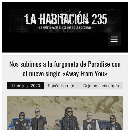
Saltar
al
contenido
La Habitación 235
Psychedelic, Stoner, Doom, Sludge, Fuzz, Space, Drone
Nos subimos a la furgoneta de Paradise con
el nuevo single «Away From You»
17 de julio 2020
Rubén Herrera
Deja un comentario